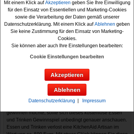
Mit einem Klick auf
Akzeptieren
geben Sie Ihre Einwilligung
für den Einsatz von Essentiellen und Marketing-Cookies
sowie die Verarbeitung der Daten gemäß unserer
Datenschutzerklärung. Mit einem Klick auf
Ablehnen
geben
Sie keine Zustimmung für den Einsatz von Marketing-
Cookies.
Sie können aber auch Ihre Einstellungen bearbeiten:
Cookie Einstellungen bearbeiten
Gewinnspiele sortieren nach:
▼
Gewinnsumme
▲
▼
Gewinnanzahl
▲
Akzeptieren
▼
Eintragungsdatum
▲
▼
Einsendeschluss
▲
Essen und Trinken Gewinnspiel -
Ablehnen
KitchenAid Küchenmaschine gewinnen
Datenschutzerklärung
|
Impressum
Wer gern eine tolle Küchenmaschine von KitchenAid
gewinnen möchte, sollte sich dieses kostenlose Essen
und Trinken Gewinnspiel unbedingt genauer anschauen.
Essen und Trinken verlost eine KitchenAid Artisan im