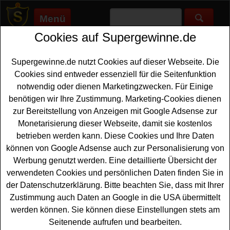
Menü
Cookies auf Supergewinne.de
Supergewinne.de
>
Gewinnspiele
>
Kitchenaid
KitchenAid Gewinnspiele - kostenlos
Supergewinne.de nutzt Cookies auf dieser Webseite. Die
KitchenAid gewinnen
Cookies sind entweder essenziell für die Seitenfunktion
notwendig oder dienen Marketingzwecken. Für Einige
Alle KitchenAid Gewinnspiele finden Sie hier. Bei diesen
benötigen wir Ihre Zustimmung. Marketing-Cookies dienen
Gewinnspielen haben Sie die Chance, kostenlos eine tolle
zur Bereitstellung von Anzeigen mit Google Adsense zur
und hochwertige
Küchenmaschine
, eine KitchenAid
Monetarisierung dieser Webseite, damit sie kostenlos
gewinnen zu können.
betrieben werden kann. Diese Cookies und Ihre Daten
können von Google Adsense auch zur Personalisierung von
Anzeige:
Werbung genutzt werden. Eine detaillierte Übersicht der
verwendeten Cookies und persönlichen Daten finden Sie in
der Datenschutzerklärung. Bitte beachten Sie, dass mit Ihrer
Zustimmung auch Daten an Google in die USA übermittelt
werden können. Sie können diese Einstellungen stets am
Seitenende aufrufen und bearbeiten.