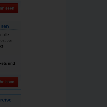
hr lesen
nnen
 tolle
ost bei
ks
kets und
hr lesen
reise