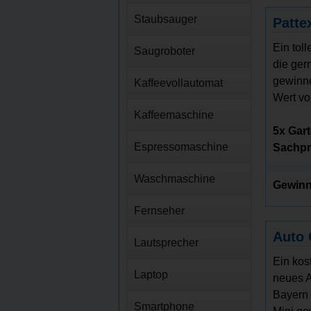
Staubsauger
Patte
Ein tol
Saugroboter
die ger
gewinne
Kaffeevollautomat
Wert vo
Kaffeemaschine
5x Gart
Espressomaschine
Sachpr
Waschmaschine
Gewinn
Fernseher
Auto 
Lautsprecher
Ein kos
Laptop
neues A
Bayern 
Smartphone