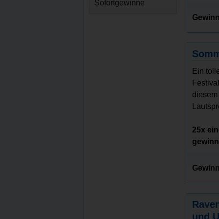
Sofortgewinne
Gewinn
Somme
Ein tol
Festiva
diesem
Lautspr
25x ei
gewin
Gewinn
Raven
und U