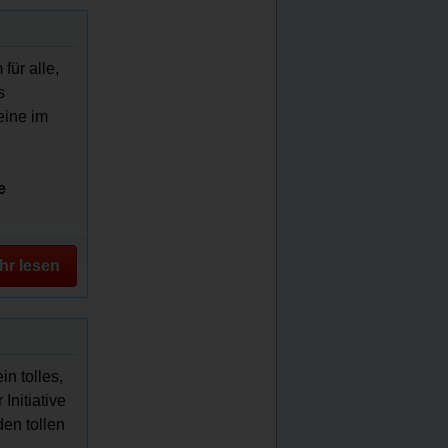
für alle,
s
eine im
e
hr lesen
n tolles,
nitiative
den tollen