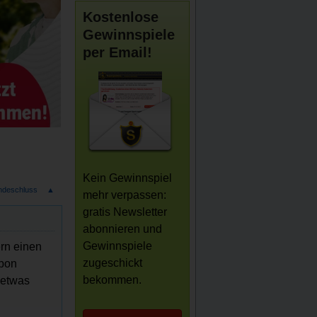
Kostenlose
Gewinnspiele
per Email!
Kein Gewinnspiel
ndeschluss
▲
mehr verpassen:
gratis Newsletter
abonnieren und
Gewinnspiele
ern einen
zugeschickt
nbon
bekommen.
 etwas