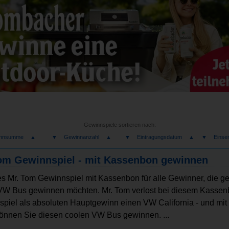
Gewinnspiele sortieren nach:
nnsumme
▲
▼
Gewinnanzahl
▲
▼
Eintragungsdatum
▲
▼
Einse
om Gewinnspiel - mit Kassenbon gewinnen
les Mr. Tom Gewinnspiel mit Kassenbon für alle Gewinner, die g
VW Bus gewinnen möchten. Mr. Tom verlost bei diesem Kasse
piel als absoluten Hauptgewinn einen VW California - und mit
önnen Sie diesen coolen VW Bus gewinnen. ...