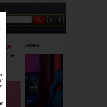
es
Anzeige:
2026
Teilnahme
e
en
er
en
en