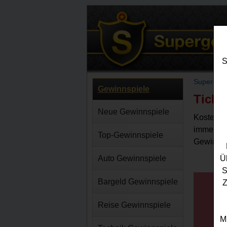
S
Supergew
Gewinnspiele
Ticke
Neue Gewinnspiele
Kostenlos
immer ak
Top-Gewinnspiele
Gewinnch
Auto Gewinnspiele
Ü
S
Bargeld Gewinnspiele
Z
Reise Gewinnspiele
M