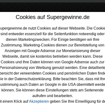
Cookies auf Supergewinne.de
upergewinne.de nutzt Cookies auf dieser Webseite. Die Cooki
sind entweder essenziell für die Seitenfunktion notwendig oder
inne.de
>
Gewinnspiele
>
Freikarten Gewinnspiele
dienen Marketingzwecken. Für Einige benötigen wir Ihre
ts gewinnen - Freikarten Gewinnspiele 
Zustimmung. Marketing-Cookies dienen zur Bereitstellung von
Anzeigen mit Google Adsense zur Monetarisierung dieser
e Freikarten Gewinnspiele für alle. Hier können Sie mit Ihrer 
Webseite, damit sie kostenlos betrieben werden kann. Diese
tuelle
Freikarten
und
Tickets gewinnen
. Jetzt mitmachen und
Cookies und Ihre Daten können von Google Adsense auch zur
ance sichern. Viel Glück!
Personalisierung von Werbung genutzt werden. Eine detailliert
bersicht der verwendeten Cookies und persönlichen Daten find
ie in der Datenschutzerklärung. Bitte beachten Sie, dass mit Ihr
ustimmung auch Daten an Google in die USA übermittelt werd
können. Sie können diese Einstellungen stets am Seitenende
aufrufen und bearbeiten.
it einem Klick auf
Akzeptieren
geben Sie Ihre Einwilligung für d