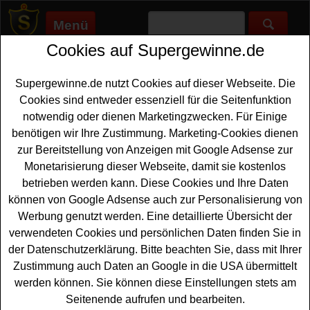
Menü
Cookies auf Supergewinne.de
Supergewinne.de
>
Gewinnspiele
>
Technik Gewinnspiele
>
Cosmopolitan Gewinnspiel - KitchenAid gewinnen
Supergewinne.de nutzt Cookies auf dieser Webseite. Die
Anzeige:
Cookies sind entweder essenziell für die Seitenfunktion
notwendig oder dienen Marketingzwecken. Für Einige
Anzeige:
benötigen wir Ihre Zustimmung. Marketing-Cookies dienen
zur Bereitstellung von Anzeigen mit Google Adsense zur
Cosmopolitan Gewinnspiel -
Monetarisierung dieser Webseite, damit sie kostenlos
KitchenAid gewinnen
betrieben werden kann. Diese Cookies und Ihre Daten
können von Google Adsense auch zur Personalisierung von
Wer eine coole
KitchenAid
Küchenmaschine gewinnen
Werbung genutzt werden. Eine detaillierte Übersicht der
möchte, sollte sich dieses aktuelle Cosmopolitan
verwendeten Cookies und persönlichen Daten finden Sie in
Gewinnspiel unbedingt genauer anschauen. Verlost wird
der Datenschutzerklärung. Bitte beachten Sie, dass mit Ihrer
eine schöne neue KitchenAid Küchenmaschine - und Sie
Zustimmung auch Daten an Google in die USA übermittelt
können mit etwas Glück diese KitchenAid gewinnen. Um
werden können. Sie können diese Einstellungen stets am
an der Verlosung teilnehmen zu können, müssen Sie nur
Seitenende aufrufen und bearbeiten.
flink das Formular ausfüllen und fleißig die Daumen