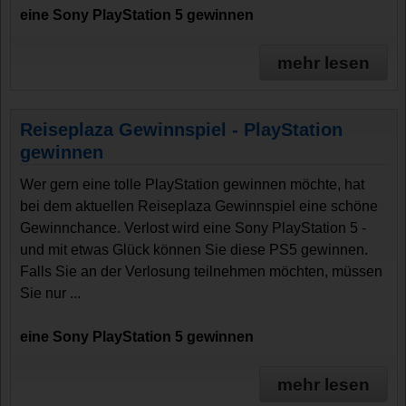
eine Sony PlayStation 5 gewinnen
mehr lesen
Reiseplaza Gewinnspiel - PlayStation
gewinnen
Wer gern eine tolle PlayStation gewinnen möchte, hat
bei dem aktuellen Reiseplaza Gewinnspiel eine schöne
Gewinnchance. Verlost wird eine Sony PlayStation 5 -
und mit etwas Glück können Sie diese PS5 gewinnen.
Falls Sie an der Verlosung teilnehmen möchten, müssen
Sie nur ...
eine Sony PlayStation 5 gewinnen
mehr lesen