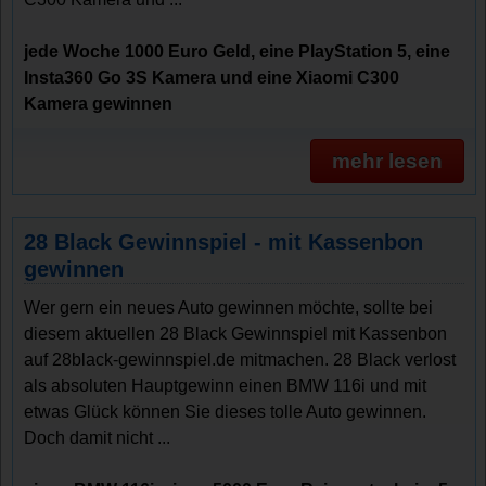
jede Woche 1000 Euro Geld, eine PlayStation 5, eine
Insta360 Go 3S Kamera und eine Xiaomi C300
Kamera gewinnen
mehr lesen
28 Black Gewinnspiel - mit Kassenbon
gewinnen
Wer gern ein neues Auto gewinnen möchte, sollte bei
diesem aktuellen 28 Black Gewinnspiel mit Kassenbon
auf 28black-gewinnspiel.de mitmachen. 28 Black verlost
als absoluten Hauptgewinn einen BMW 116i und mit
etwas Glück können Sie dieses tolle Auto gewinnen.
Doch damit nicht ...