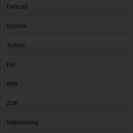
Fahrrad
Scooter
Tickets
EM
WM
ZDF
Valentinstag