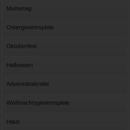
Muttertag
Ostergewinnspiele
Oktoberfest
Halloween
Adventskalender
Weihnachtsgewinnspiele
Haus