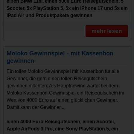
einen BMW 116i, einen 5000 Euro Reisegutschein, 5
Scooter, 5x PlayStation 5, 5x ein iPhone 17 und 5x ein
iPad Air und Produktpakete gewinnen
mehr lesen
Moloko Gewinnspiel - mit Kassenbon
gewinnen
Ein tolles Moloko Gewinnspiel mit Kassenbon für alle
Gewinner, die gern einen tollen Reisegutschein
gewinnen möchten. Als Hauptgewinn wartet bei dem
Moloko Kassenbon-Gewinnspiel ein Reisegutschein im
Wert von 4000 Euro auf einen glücklichen Gewinner.
Damit kann der Gewinner ...
einen 4000 Euro Reisegutschein, einen Scooter,
Apple AirPods 3 Pro, eine Sony PlayStation 5, ein