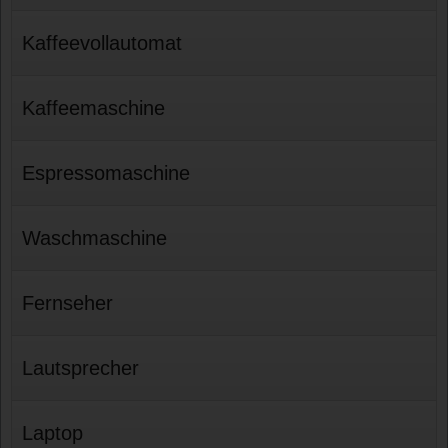
Kaffeevollautomat
Kaffeemaschine
Espressomaschine
Waschmaschine
Fernseher
Lautsprecher
Laptop