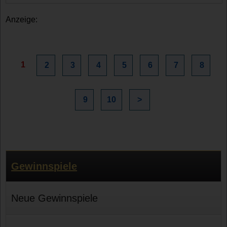
Anzeige:
1
2
3
4
5
6
7
8
9
10
>
Gewinnspiele
Neue Gewinnspiele