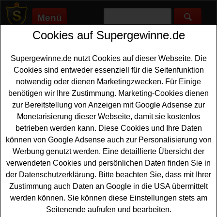
Menü
Cookies auf Supergewinne.de
Supergewinne.de
>
Gewinnspiele
>
Motorroller
Motorroller Gewinnspiele - kostenlos
Supergewinne.de nutzt Cookies auf dieser Webseite. Die
Motorroller gewinnen
Cookies sind entweder essenziell für die Seitenfunktion
notwendig oder dienen Marketingzwecken. Für Einige
Alle Motorroller Gewinnspiele finden Sie hier. Bei diesen
benötigen wir Ihre Zustimmung. Marketing-Cookies dienen
Gewinnspielen haben Sie die Chance, kostenlos
zur Bereitstellung von Anzeigen mit Google Adsense zur
Motorroller gewinnen zu können. Hier können Sie tolle
Monetarisierung dieser Webseite, damit sie kostenlos
Motorroller, vom Peugeot Speedfigt oder Jetforce, über den
betrieben werden kann. Diese Cookies und Ihre Daten
Kreidler Flory bis hin zur Piaggio Vespa tolle Motorroller
können von Google Adsense auch zur Personalisierung von
gewinnen.
Werbung genutzt werden. Eine detaillierte Übersicht der
verwendeten Cookies und persönlichen Daten finden Sie in
der Datenschutzerklärung. Bitte beachten Sie, dass mit Ihrer
Zustimmung auch Daten an Google in die USA übermittelt
werden können. Sie können diese Einstellungen stets am
Seitenende aufrufen und bearbeiten.