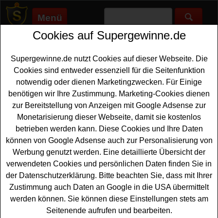
Menü
Cookies auf Supergewinne.de
Supergewinne.de
>
Gewinnspiele
>
Rasenmaeher
Rasenmäher gewinnen - Rasenmäher
Supergewinne.de nutzt Cookies auf dieser Webseite. Die
Gewinnspiel
Cookies sind entweder essenziell für die Seitenfunktion
notwendig oder dienen Marketingzwecken. Für Einige
Aktuelle Rasenmäher Gewinnspiele bei Supergewinne.de
benötigen wir Ihre Zustimmung. Marketing-Cookies dienen
✅ Jetzt kostenlos mitmachen und mit etwas Glück einen
zur Bereitstellung von Anzeigen mit Google Adsense zur
Rasenmäher gewinnen. ✅
Monetarisierung dieser Webseite, damit sie kostenlos
betrieben werden kann. Diese Cookies und Ihre Daten
können von Google Adsense auch zur Personalisierung von
Werbung genutzt werden. Eine detaillierte Übersicht der
verwendeten Cookies und persönlichen Daten finden Sie in
der Datenschutzerklärung. Bitte beachten Sie, dass mit Ihrer
Zustimmung auch Daten an Google in die USA übermittelt
werden können. Sie können diese Einstellungen stets am
Seitenende aufrufen und bearbeiten.