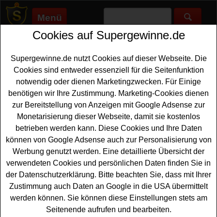
Menü
Cookies auf Supergewinne.de
Supergewinne.de
>
Gewinnspiele
>
Scooter
Scooter Gewinnspiele - kostenlos
Supergewinne.de nutzt Cookies auf dieser Webseite. Die
Scooter gewinnen
Cookies sind entweder essenziell für die Seitenfunktion
notwendig oder dienen Marketingzwecken. Für Einige
Alle Scooter Gewinnspiele finden Sie hier. Bei diesen
benötigen wir Ihre Zustimmung. Marketing-Cookies dienen
Gewinnspielen haben Sie die Chance, kostenlos einen
zur Bereitstellung von Anzeigen mit Google Adsense zur
Scooter gewinnen zu können. Vom Stunt Scooter und Trick
Monetarisierung dieser Webseite, damit sie kostenlos
Scooter bis zum normalen Cruiser und E-Scooter können
betrieben werden kann. Diese Cookies und Ihre Daten
Sie zahlreiche, tolle Scooter gewinnen.
können von Google Adsense auch zur Personalisierung von
Werbung genutzt werden. Eine detaillierte Übersicht der
verwendeten Cookies und persönlichen Daten finden Sie in
der Datenschutzerklärung. Bitte beachten Sie, dass mit Ihrer
Zustimmung auch Daten an Google in die USA übermittelt
werden können. Sie können diese Einstellungen stets am
Seitenende aufrufen und bearbeiten.