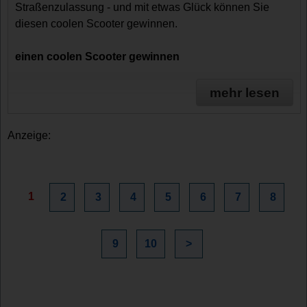
Straßenzulassung - und mit etwas Glück können Sie
diesen coolen Scooter gewinnen.
einen coolen Scooter gewinnen
mehr lesen
Anzeige:
1
2
3
4
5
6
7
8
9
10
>