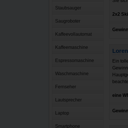
Sie sic
Staubsauger
2x2 Sk
Saugroboter
Gewinn
Kaffeevollautomat
Kaffeemaschine
Loren
Espressomaschine
Ein tol
Gewinne
Waschmaschine
Hauptge
beachte
Fernseher
eine W
Lautsprecher
Gewinn
Laptop
Smartphone