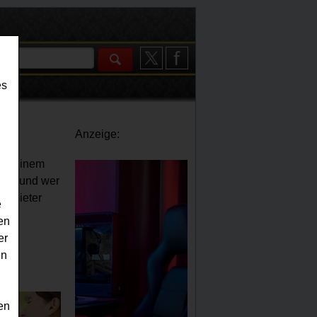
es
Anzeige:
ll
bei einem
ster und wer
 Anbieter
e
en
er
en
en