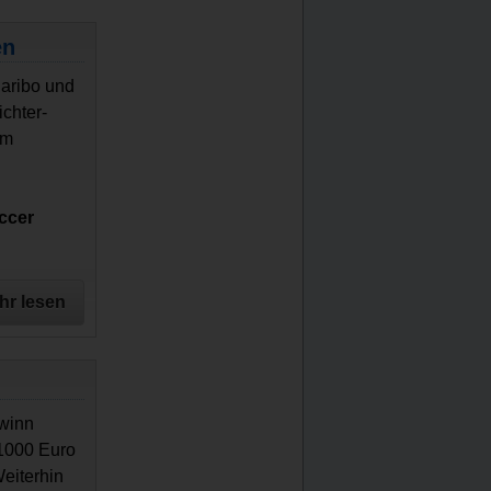
en
Haribo und
chter-
em
occer
hr lesen
ewinn
 1000 Euro
eiterhin