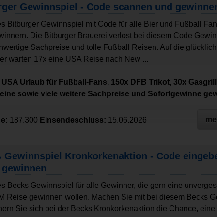
rger Gewinnspiel - Code scannen und gewinne
les Bitburger Gewinnspiel mit Code für alle Bier und Fußball Fan
innern. Die Bitburger Brauerei verlost bei diesem Code Gewinn
hwertige Sachpreise und tolle Fußball Reisen. Auf die glücklic
r warten 17x eine USA Reise nach New ...
 USA Urlaub für Fußball-Fans, 150x DFB Trikot, 30x Gasgrill,
eine sowie viele weitere Sachpreise und Sofortgewinne ge
me
e:
187.300
Einsendeschluss:
15.06.2026
 Gewinnspiel Kronkorkenaktion - Code eingeb
 gewinnen
les Becks Gewinnspiel für alle Gewinner, die gern eine unverges
 Reise gewinnen wollen. Machen Sie mit bei diesem Becks G
hern Sie sich bei der Becks Kronkorkenaktion die Chance, ein