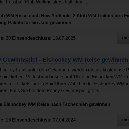
der Fussball-Klub-Weltmeisterschaft, dem ...
lub WM Reise nach New York inkl. 2 Klub WM Tickets fürs F
ing-Pakete für ein Jahr gewinnen
me
e:
30
Einsendeschluss:
13.07.2025
 Gewinnspiel - Eishockey WM Reise gewinnen
shockey-Fans unter den Gewinnern werden dieses kostenlose 
piel lieben. Verlost wird insgesamt 16x eine Eishockey WM R
ien mit Tickets für ein Spiel Ihrer Wahl bei der Eishockey WM i
ien. Falls Sie bei dem Penny Gewinnspiel gratis ...
ne Eishockey WM Reise nach Tschechien gewinnen
me
e:
16
Einsendeschluss:
07.04.2024