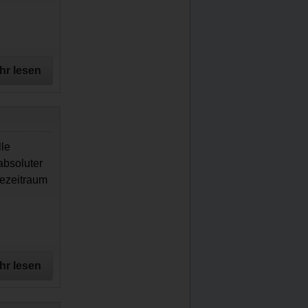
hr lesen
lle
absoluter
ezeitraum
hr lesen