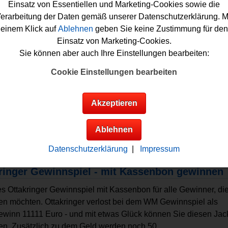
Einsatz von Essentiellen und Marketing-Cookies sowie die
erarbeitung der Daten gemäß unserer Datenschutzerklärung. M
einem Klick auf
Ablehnen
geben Sie keine Zustimmung für den
Einsatz von Marketing-Cookies.
Sie können aber auch Ihre Einstellungen bearbeiten:
Cookie Einstellungen bearbeiten
Akzeptieren
Ablehnen
Gewinnspiele sortieren nach:
Datenschutzerklärung
|
Impressum
nnsumme
▲
▼
Gewinnanzahl
▲
▼
Eintragungsdatum
▲
▼
Einse
ringer Gewinnspiel - mit Kassenbon gewinnen
les Ottakringer Gewinnspiel mit Kassenbon für alle Gewinner, di
n möchten. Ottakringer verlost bei dem WM Gewinnspiel als
winn 11111 Euro - und mit etwas Glück können Sie diesen Jac
n. Zusätzlich zu dem Geld werden noch 50 ...