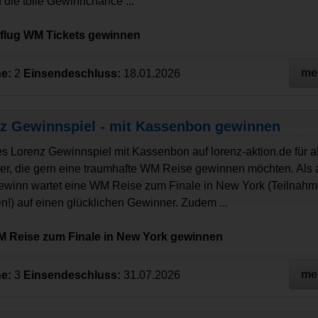
h die tolle Gewinnchance ...
iflug WM Tickets gewinnen
me
e:
2
Einsendeschluss:
18.01.2026
z Gewinnspiel - mit Kassenbon gewinnen
les Lorenz Gewinnspiel mit Kassenbon auf lorenz-aktion.de für a
r, die gern eine traumhafte WM Reise gewinnen möchten. Als 
winn wartet eine WM Reise zum Finale in New York (Teilnahm
n!) auf einen glücklichen Gewinner. Zudem ...
M Reise zum Finale in New York gewinnen
me
e:
3
Einsendeschluss:
31.07.2026