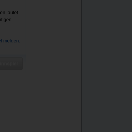
en lautet
htigen
el melden.
nnspiel