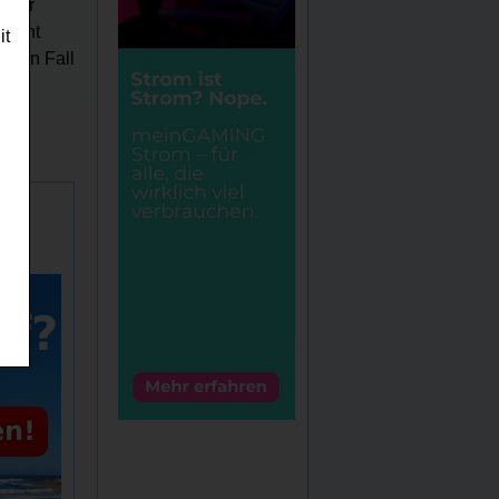
mular
leicht
it
jeden Fall