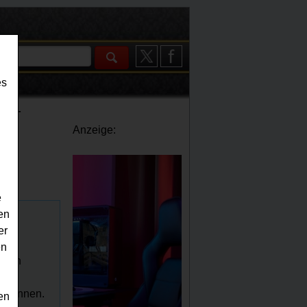
es
iel -
Anzeige:
e
en
er
en
losen
id
gewinnen.
en