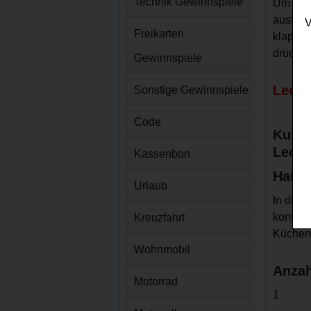
Technik Gewinnspiele
Um sich
ausfüll
V
Freikarten
klappt 
drücken
Gewinnspiele
Lecke
Sonstige Gewinnspiele
Code
Kurz-
Lecke
Kassenbon
Haupt
Urlaub
In dies
konnten
Kreuzfahrt
Küchen
Wohnmobil
Anzah
Motorrad
1