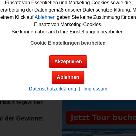
 Ihre Chance sichern zu können, müssen Sie nur kurz das For
Einsatz von Essentiellen und Marketing-Cookies sowie die
en und schon sind Sie bei der Verlosung gratis mit am Start. Viel
erarbeitung der Daten gemäß unserer Datenschutzerklärung. M
es ja und Sie können die tolle Küchenmaschine gewinnen? Auf 
einem Klick auf
Ablehnen
geben Sie keine Zustimmung für den
 wir schon einmal fest die Daumen. Viel Glück!
Einsatz von Marketing-Cookies.
Sie können aber auch Ihre Einstellungen bearbeiten:
r.de verlost eine KitchenAid Küchenmaschine
Cookie Einstellungen bearbeiten
Anzeige:
Infos zum
Akzeptieren
r.de Gewinnspiel
gewinne:
Ablehnen
em Lecker.de Gewinnspiel
Datenschutzerklärung
|
Impressum
 Sie eine
KitchenAid
maschine gewinnen.
l der Gewinne: