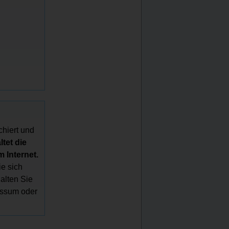
chiert und
tet die
 Internet.
e sich
halten Sie
essum oder