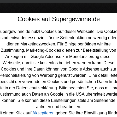
Cookies auf Supergewinne.de
upergewinne.de nutzt Cookies auf dieser Webseite. Die Cooki
sind entweder essenziell für die Seitenfunktion notwendig oder
inne.de
>
Gewinnspiele
>
Technik Gewinnspiele
>
Lecker.de Gewinnsp
dienen Marketingzwecken. Für Einige benötigen wir Ihre
id Küchenmaschine gewinnen
Zustimmung. Marketing-Cookies dienen zur Bereitstellung von
Anzeigen mit Google Adsense zur Monetarisierung dieser
Webseite, damit sie kostenlos betrieben werden kann. Diese
Cookies und Ihre Daten können von Google Adsense auch zur
Personalisierung von Werbung genutzt werden. Eine detailliert
er.de Gewinnspiel - KitchenAid
bersicht der verwendeten Cookies und persönlichen Daten find
ie in der Datenschutzerklärung. Bitte beachten Sie, dass mit Ihr
henmaschine gewinnen
ustimmung auch Daten an Google in die USA übermittelt werd
ne neue
KitchenAid gewinnen
möchte, sollte bei diesem kosten
können. Sie können diese Einstellungen stets am Seitenende
piel von Lecker.de mitmachen. Verlost wird eine tolle KitchenA
aufrufen und bearbeiten.
aschine - und Sie können mit etwas Glück diese KitchenAid 
it einem Klick auf
Akzeptieren
geben Sie Ihre Einwilligung für d