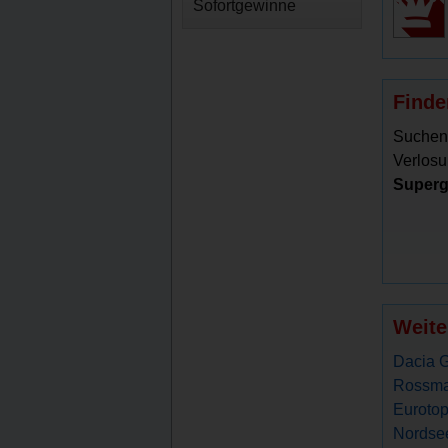
Sofortgewinne
Finde
Suchen
Verlosu
Superg
Weite
Dacia G
Rossma
Eurotop
Nordsee