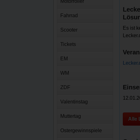
Motorroller
Lecke
Fahrrad
Lösu
Es ist 
Scooter
Lecker.
Tickets
Veran
EM
Lecker.
WM
Einse
ZDF
12.01.2
Valentinstag
Muttertag
Alle
Ostergewinnspiele