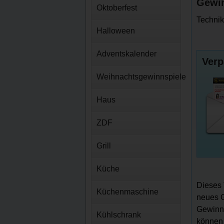
Gewin
Oktoberfest
Technik
Halloween
Adventskalender
Verp
Weihnachtsgewinnspiele
Haus
ZDF
Grill
Küche
Dieses 
Küchenmaschine
neues G
Gewinns
Kühlschrank
können 