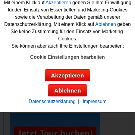
Mit einem Klick auf
Akzeptieren
geben Sie Ihre Einwilligung
für den Einsatz von Essentiellen und Marketing-Cookies
Falls Sie an dem Küchen Design
Magazin Gewinnspiel
sowie die Verarbeitung der Daten gemäß unserer
kostenlos teilnehmen möchten, müssen Sie kurz das
Datenschutzerklärung. Mit einem Klick auf
Ablehnen
geben
kleine Formular ausfüllen. Damit können Sie sich schon
Sie keine Zustimmung für den Einsatz von Marketing-
Ihre Gewinnchance sichern. Viel Glück!
Cookies.
Sie können aber auch Ihre Einstellungen bearbeiten:
Küchen Design Magazin verlost eine
Cookie Einstellungen bearbeiten
KitchenAid Artisan Küchenmaschine
Anzeige:
Akzeptieren
Ablehnen
Datenschutzerklärung
|
Impressum