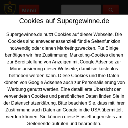
Menü
Cookies auf Supergewinne.de
Supergewinne.de
>
Gewinnspiele
>
Technik Gewinnspiele
>
Küchen Design Magazin Gewinnspiel - KitchenAid gewinnen
Supergewinne.de nutzt Cookies auf dieser Webseite. Die
Anzeige:
Cookies sind entweder essenziell für die Seitenfunktion
notwendig oder dienen Marketingzwecken. Für Einige
Anzeige:
benötigen wir Ihre Zustimmung. Marketing-Cookies dienen
zur Bereitstellung von Anzeigen mit Google Adsense zur
Küchen Design Magazin
Monetarisierung dieser Webseite, damit sie kostenlos
Gewinnspiel - KitchenAid
betrieben werden kann. Diese Cookies und Ihre Daten
gewinnen
können von Google Adsense auch zur Personalisierung von
Werbung genutzt werden. Eine detaillierte Übersicht der
Wer gern eine hochwertige
KitchenAid gewinnen
verwendeten Cookies und persönlichen Daten finden Sie in
möchte, sollte bei diesem kostenlosen Küchen Design
der Datenschutzerklärung. Bitte beachten Sie, dass mit Ihrer
Magazin Gewinnspiel mitmachen. Verlost wird eine
Zustimmung auch Daten an Google in die USA übermittelt
KitchenAid Artisan in Rot im Wert von ca. 419 Euro - und
werden können. Sie können diese Einstellungen stets am
mit etwas Glück können Sie diese tolle Küchenmaschine
Seitenende aufrufen und bearbeiten.
gewinnen.