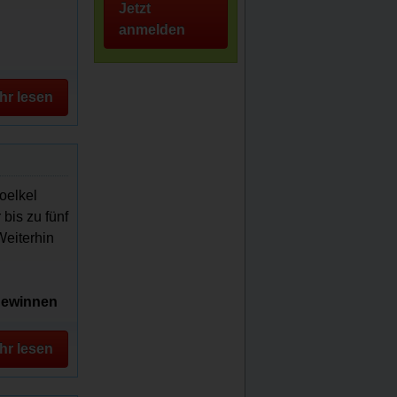
Jetzt
anmelden
hr lesen
oelkel
bis zu fünf
Weiterhin
 gewinnen
hr lesen