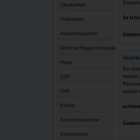
Erwachs
Oktoberfest
5x Url
Halloween
Adventskalender
Gewinn
Weihnachtsgewinnspiele
Voelk
Haus
Ein kos
verlost
ZDF
Persone
Grill
warten 
Küche
schöne
Küchenmaschine
Gewinn
Kühlschrank