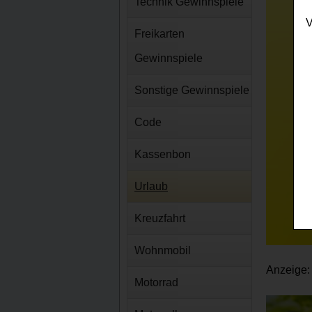
Technik Gewinnspiele
V
Freikarten
Gewinnspiele
Sonstige Gewinnspiele
Code
Kassenbon
Urlaub
Kreuzfahrt
Wohnmobil
Anzeige:
Motorrad