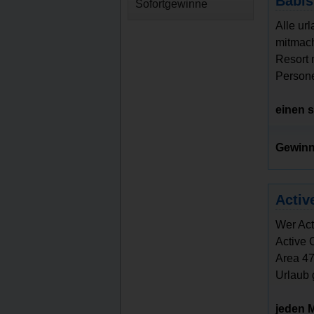
Babis
Sofortgewinne
Alle ur
mitmach
Resort 
Persone
einen 
Gewinn
Activ
Wer Act
Active 
Area 47
Urlaub g
jeden M