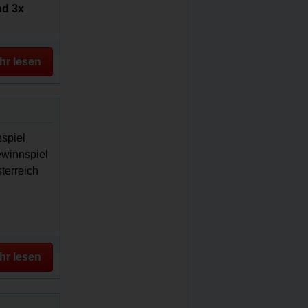
nd 3x
hr lesen
nspiel
ewinnspiel
terreich
hr lesen