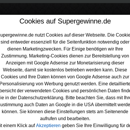
Cookies auf Supergewinne.de
upergewinne.de nutzt Cookies auf dieser Webseite. Die Cooki
sind entweder essenziell für die Seitenfunktion notwendig oder
inne.de
>
Gewinnspiele
>
Urlaub
dienen Marketingzwecken. Für Einige benötigen wir Ihre
b gewinnen - kostenlose Urlaubs-
Zustimmung. Marketing-Cookies dienen zur Bereitstellung von
Anzeigen mit Google Adsense zur Monetarisierung dieser
nnspiele ✈ ⛱
Webseite, damit sie kostenlos betrieben werden kann. Diese
ewinnen kostenlos. ✈ ⛱ Wer dringend Urlaub braucht, sollte gle
Cookies und Ihre Daten können von Google Adsense auch zur
 und kann hier tolle Trips gewinnen. Ständig aktuell ✅ Urlaubs
Personalisierung von Werbung genutzt werden. Eine detailliert
 werden bei diesen Gewinnspielen sicher ihre wahre Freude 
bersicht der verwendeten Cookies und persönlichen Daten find
 tollen Urlaub gewinnen möchten, sollten Sie sich diese Kateg
ie in der Datenschutzerklärung. Bitte beachten Sie, dass mit Ihr
n. Ob Aktiv-Urlaub, Pauschalreise oder
Wanderurlaub
- hier fi
ustimmung auch Daten an Google in die USA übermittelt werd
gen, bei denen Sie mit etwas Glück Ihren nächsten Urlaub abs
können. Sie können diese Einstellungen stets am Seitenende
Alle Reise Gewinnspiele finden Sie in dieser Übersicht
.
aufrufen und bearbeiten.
it einem Klick auf
Akzeptieren
geben Sie Ihre Einwilligung für d