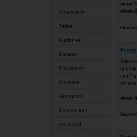
einen 
einen 
Smartwatch
Tablet
Gewinn
Kopfhörer
Fress
Kamera
Alle ur
PlayStation
unbedin
von Fre
Postkarte
mit dre
Mähroboter
einen 
Rasenmäher
Gewinn
Glücksrad