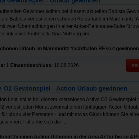
ta Gewinnspiel - Urlaub gewinnen
laubsreifen Gewinner sollten bei diesem aktuellen Babista Gewi
en. Babista verlost einen schönen Kurzurlaub im Maremüritz Y
mit zwei Übernachtungen in einer Anker-Penthouse-Suite für zw
n, inklusive Frühstück, Spa-Nutzung und ...
schönen Urlaub im Maremüritz Yachthafen REsort gewinnen
me
e:
1
Einsendeschluss:
16.08.2026
e O2 Gewinnspiel - Action Urlaub gewinnen
ion liebt, sollte bei diesem kostenlosen Active O2 Gewinnspiel
O2 verlost jeden Monat zweimal einen fünftägigen Action Urlaub 
 für bis zu vier Personen - und mit etwas Glück können Sie ein
ewinnen. Falls Sie sich die ...
onat 2x einen Action Urlauben in der Area 47 für bis zu 4 