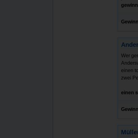
gewin
Gewinn
Ander
Wer ger
Anders
einen t
zwei Pe
einen 
Gewinn
Mülle