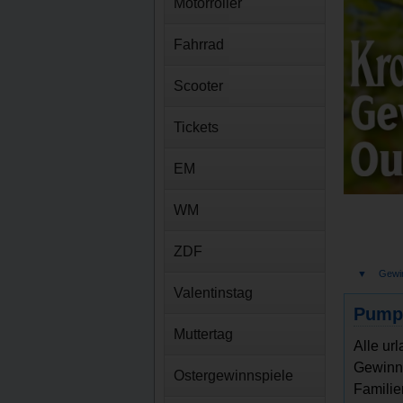
Motorroller
Fahrrad
Scooter
Tickets
EM
WM
ZDF
▼
Gewi
Valentinstag
Pumpk
Muttertag
Alle ur
Gewinns
Ostergewinnspiele
Familie