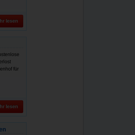
hr lesen
ostenlose
rlost
enhof für
hr lesen
en