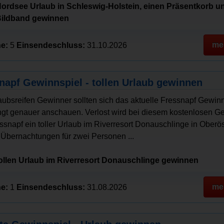
Nordsee Urlaub in Schleswig-Holstein, einen Präsentkorb u
Bildband gewinnen
me
e:
5
Einsendeschluss:
31.10.2026
napf Gewinnspiel - tollen Urlaub gewinnen
laubsreifen Gewinner sollten sich das aktuelle Fressnapf Gewin
gt genauer anschauen. Verlost wird bei diesem kostenlosen G
ssnapf ein toller Urlaub im Riverresort Donauschlinge in Oberös
i Übernachtungen für zwei Personen ...
tollen Urlaub im Riverresort Donauschlinge gewinnen
me
e:
1
Einsendeschluss:
31.08.2026