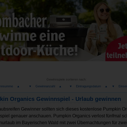
Gewinnspiele sortieren nach:
nnsumme
▲
▼
Gewinnanzahl
▲
▼
Eintragungsdatum
▲
▼
Einse
in Organics Gewinnspiel - Urlaub gewinnen
laubsreifen Gewinner sollten sich dieses kostenlose Pumpkin O
piel genauer anschauen. Pumpkin Organics verlost fünfmal s
nurlaub im Bayerischen Wald mit zwei Übernachtungen für zwe