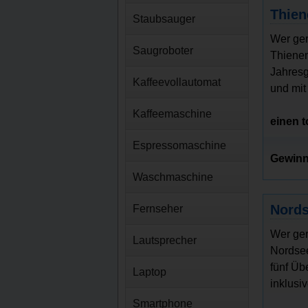
Thien
Staubsauger
Wer ger
Saugroboter
Thiene
Jahresg
Kaffeevollautomat
und mit
Kaffeemaschine
einen 
Espressomaschine
Gewinn
Waschmaschine
Nords
Fernseher
Wer ger
Lautsprecher
Nordsee
fünf Üb
Laptop
inklusiv
Smartphone