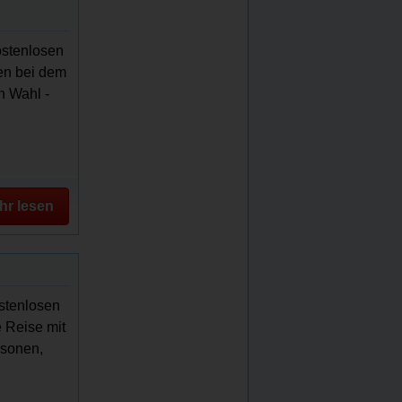
ostenlosen
en bei dem
h Wahl -
hr lesen
stenlosen
 Reise mit
rsonen,