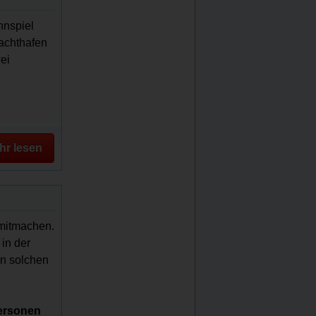
nnspiel
achthafen
ei
hr lesen
 mitmachen.
in der
en solchen
Personen