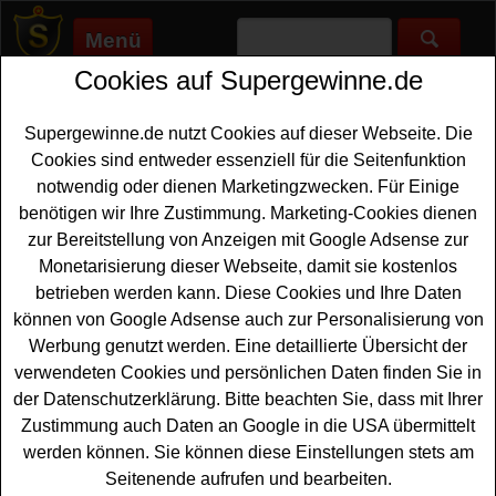
Menü
Cookies auf Supergewinne.de
Supergewinne.de
>
Gewinnspiele
>
Technik Gewinnspiele
>
Essen
und Trinken Gewinnspiel - KitchenAid Küchenmaschine
gewinnen
Supergewinne.de nutzt Cookies auf dieser Webseite. Die
Anzeige:
Cookies sind entweder essenziell für die Seitenfunktion
notwendig oder dienen Marketingzwecken. Für Einige
Anzeige:
benötigen wir Ihre Zustimmung. Marketing-Cookies dienen
zur Bereitstellung von Anzeigen mit Google Adsense zur
Monetarisierung dieser Webseite, damit sie kostenlos
Essen und Trinken Gewinnspiel -
betrieben werden kann. Diese Cookies und Ihre Daten
KitchenAid Küchenmaschine
können von Google Adsense auch zur Personalisierung von
gewinnen
Werbung genutzt werden. Eine detaillierte Übersicht der
verwendeten Cookies und persönlichen Daten finden Sie in
Wer gern eine tolle Küchenmaschine von
KitchenAid
der Datenschutzerklärung. Bitte beachten Sie, dass mit Ihrer
gewinnen
möchte, sollte sich dieses kostenlose Essen
Zustimmung auch Daten an Google in die USA übermittelt
und Trinken Gewinnspiel unbedingt genauer anschauen.
werden können. Sie können diese Einstellungen stets am
Essen und Trinken verlost eine KitchenAid Artisan im
Seitenende aufrufen und bearbeiten.
Wert von ca. 599 Euro. Mit etwas Glück können Sie diese