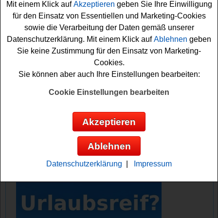
Mit einem Klick auf
Akzeptieren
geben Sie Ihre Einwilligung
Küchenmaschine gewinnen.
für den Einsatz von Essentiellen und Marketing-Cookies
sowie die Verarbeitung der Daten gemäß unserer
Falls Sie sich die schöne Gewinnchance sichern
Datenschutzerklärung. Mit einem Klick auf
Ablehnen
geben
möchten, sollten Sie gleich kostenlose mitmachen und
Sie keine Zustimmung für den Einsatz von Marketing-
Ihr Glück versuchen. Dafür müssen Sie nur kurz das
Cookies.
kleine Formular ausfüllen. Vielleicht klappt es ja mit dem
Sie können aber auch Ihre Einstellungen bearbeiten:
Gewinn? Viel Erfolg!
Cookie Einstellungen bearbeiten
Essen und Trinken verlost eine
KitchenAid Küchenmaschine im Wert von
Akzeptieren
ca. 599 Euro
Ablehnen
Anzeige:
Datenschutzerklärung
|
Impressum