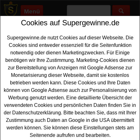
Menü
Cookies auf Supergewinne.de
Supergewinne.de
>
Gewinnspiele
>
Reise Gewinnspiele
>
Holidayland Gewinnspiel - Reisegutschein gewinnen
Supergewinne.de nutzt Cookies auf dieser Webseite. Die
Anzeige:
Cookies sind entweder essenziell für die Seitenfunktion
notwendig oder dienen Marketingzwecken. Für Einige
Anzeige:
benötigen wir Ihre Zustimmung. Marketing-Cookies dienen
zur Bereitstellung von Anzeigen mit Google Adsense zur
Holidayland Gewinnspiel -
Monetarisierung dieser Webseite, damit sie kostenlos
Reisegutschein gewinnen
betrieben werden kann. Diese Cookies und Ihre Daten
können von Google Adsense auch zur Personalisierung von
Wer gern einen tollen
Reisegutschein gewinnen
möchte,
Werbung genutzt werden. Eine detaillierte Übersicht der
sollte bei diesem kostenlosen Holidayland Gewinnspiel
verwendeten Cookies und persönlichen Daten finden Sie in
mitmachen. Holidayland verlost einen Reisegutschein
der Datenschutzerklärung. Bitte beachten Sie, dass mit Ihrer
von alltours im Wert von 500 Euro - und mit etwas Glück
Zustimmung auch Daten an Google in die USA übermittelt
können Sie diesen
Reise Gutschein gewinnen
. Falls Sie
werden können. Sie können diese Einstellungen stets am
an der Verlosung teilnehmen möchten, müssen Sie kurz
Seitenende aufrufen und bearbeiten.
die Lösung der Preisfrage herausfinden. Danach können