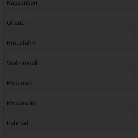
Kassenbon
Urlaub
Kreuzfahrt
Wohnmobil
Motorrad
Motorroller
Fahrrad