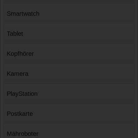
Smartwatch
Tablet
Kopfhörer
Kamera
PlayStation
Postkarte
Mähroboter