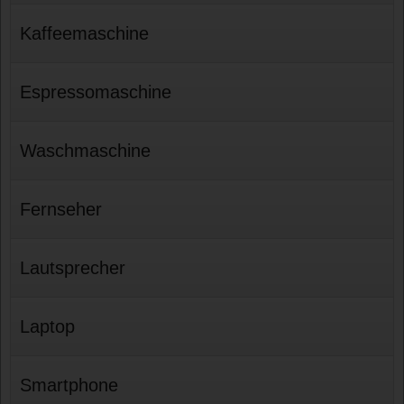
Kaffeemaschine
Espressomaschine
Waschmaschine
Fernseher
Lautsprecher
Laptop
Smartphone