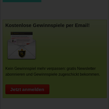
Kostenlose Gewinnspiele per Email!
Kein Gewinnspiel mehr verpassen: gratis Newsletter
abonnieren und Gewinnspiele zugeschickt bekommen.
Jetzt anmelden