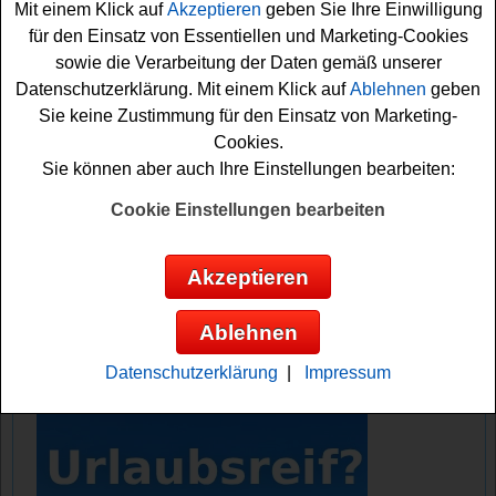
Mit einem Klick auf
Akzeptieren
geben Sie Ihre Einwilligung
Sie können diese Überraschung gewinnen. Was genau
für den Einsatz von Essentiellen und Marketing-Cookies
verlost wird, erfahren Sie erst an dem Tag, wenn Sie das
sowie die Verarbeitung der Daten gemäß unserer
Türchen öffnen. Am 1.12. geht es los. Falls Sie an dem
Datenschutzerklärung. Mit einem Klick auf
Ablehnen
geben
Hessnatur
Adventskalender Gewinnspiel
teilnehmen
Sie keine Zustimmung für den Einsatz von Marketing-
möchten, sollten Sie also regelmäßig vorbeischauen und
Cookies.
immer fleißig das jeweilige Türchen öffnen. Denn nur so
Sie können aber auch Ihre Einstellungen bearbeiten:
können Sie sich Ihre Gewinnchance sichern. Viel Glück
bei dem Hessnatur Adventskalender 2025!
Cookie Einstellungen bearbeiten
Hessnatur verlost schöne Mode,
Akzeptieren
Sachpreise und Überraschungen
Ablehnen
Anzeige:
Datenschutzerklärung
|
Impressum