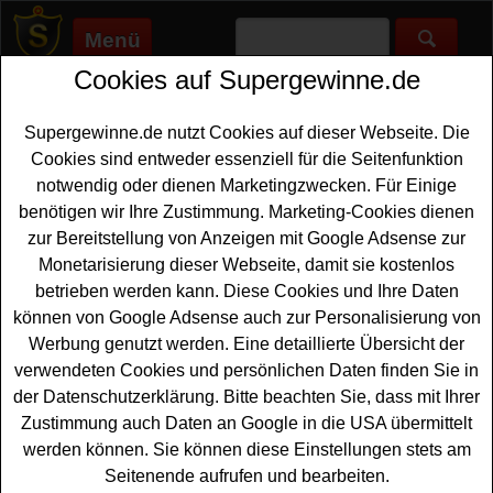
Menü
Cookies auf Supergewinne.de
Supergewinne.de
>
Gewinnspiele
>
Sonstige Gewinnspiele
>
Hessnatur Adventskalender Gewinnspiel
Supergewinne.de nutzt Cookies auf dieser Webseite. Die
Anzeige:
Cookies sind entweder essenziell für die Seitenfunktion
notwendig oder dienen Marketingzwecken. Für Einige
Anzeige:
benötigen wir Ihre Zustimmung. Marketing-Cookies dienen
zur Bereitstellung von Anzeigen mit Google Adsense zur
Hessnatur Adventskalender
Monetarisierung dieser Webseite, damit sie kostenlos
Gewinnspiel
betrieben werden kann. Diese Cookies und Ihre Daten
können von Google Adsense auch zur Personalisierung von
Tolle
Sachpreise gewinnen
können Sie bei dem
Werbung genutzt werden. Eine detaillierte Übersicht der
Hessnatur Adventskalender Gewinnspiel 2025. 24
verwendeten Cookies und persönlichen Daten finden Sie in
Türchen pure Neugier und Vorfreude verspricht der
der Datenschutzerklärung. Bitte beachten Sie, dass mit Ihrer
schöne Adventskalender. Insgesamt über 200 Gewinne
Zustimmung auch Daten an Google in die USA übermittelt
im Gesamtwert von ca. 18.000 Euro warten auf die
werden können. Sie können diese Einstellungen stets am
Teilnehmer. Jeden Tag wartet eine neue Überraschung in
Seitenende aufrufen und bearbeiten.
den Türchen des Hessnatur Weihnachtskalenders - und