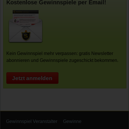
Kostenlose Gewinnspiele per Email!
Kein Gewinnspiel mehr verpassen: gratis Newsletter
abonnieren und Gewinnspiele zugeschickt bekommen.
Jetzt anmelden
Gewinnspiel Veranstalter
Gewinne