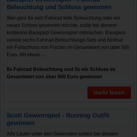
Beleuchtung und Schloss gewinnen
Wer gern für sein Fahrrad tolle Beleuchtung oder ein
neues Schoss gewinnen möchte, sollte bei diesem
kostenlos Bauspezi Gewinnspiel mitmachen. Bauspezi
verlost sechs Fahrrad-Beleuchtungs-Sets und fünfmal
ein Faltschloss von Fischer im Gesamtwert von über 500
Euro. Mit etwas ...
6x Fahrrad Beleuchtung und 5x ein Schloss im
Gesamtwert von über 500 Euro gewinnen
mehr lesen
Scott Gewinnspiel - Running Outfit
gewinnen
Alle Läufer unter den Gewinnern sollten bei diesem