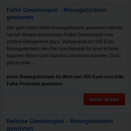
Falke Gewinnspiel - Reisegutschein
gewinnen
Wer gern einen tollen Reisegutschein gewinnen möchte,
hat bei diesem kostenlosen Falke Gewinnspiel eine
schöne Gelegenheit dazu. Verlost wird ein 500 Euro
Reisegutschein, den Sie zum Beispiel für eine schöne
Spanien Reise nach Vanelcia einsetzen könnten. Dazu
gibt es tolle ...
einen Reisegutschein im Wert von 500 Euro und tolle
Falke Produkte gewinnen
mehr lesen
Beitune Gewinnspiel - Reisegutschein
gewinnen