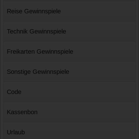
Reise Gewinnspiele
Technik Gewinnspiele
Freikarten Gewinnspiele
Sonstige Gewinnspiele
Code
Kassenbon
Urlaub