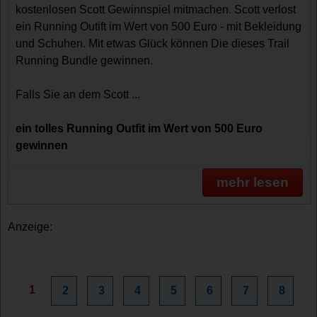
kostenlosen Scott Gewinnspiel mitmachen. Scott verlost
ein Running Outift im Wert von 500 Euro - mit Bekleidung
und Schuhen. Mit etwas Glück können Die dieses Trail
Running Bundle gewinnen.
Falls Sie an dem Scott ...
ein tolles Running Outfit im Wert von 500 Euro
gewinnen
mehr lesen
Anzeige:
1
2
3
4
5
6
7
8