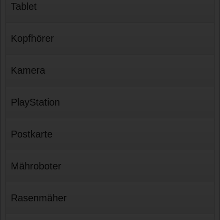
Tablet
Kopfhörer
Kamera
PlayStation
Postkarte
Mähroboter
Rasenmäher