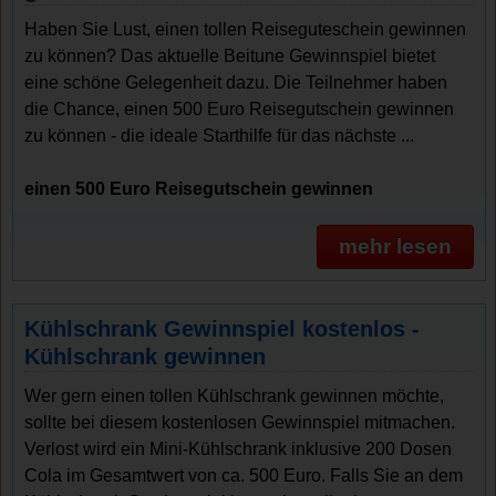
Haben Sie Lust, einen tollen Reiseguteschein gewinnen
zu können? Das aktuelle Beitune Gewinnspiel bietet
eine schöne Gelegenheit dazu. Die Teilnehmer haben
die Chance, einen 500 Euro Reisegutschein gewinnen
zu können - die ideale Starthilfe für das nächste ...
einen 500 Euro Reisegutschein gewinnen
mehr lesen
Kühlschrank Gewinnspiel kostenlos -
Kühlschrank gewinnen
Wer gern einen tollen Kühlschrank gewinnen möchte,
sollte bei diesem kostenlosen Gewinnspiel mitmachen.
Verlost wird ein Mini-Kühlschrank inklusive 200 Dosen
Cola im Gesamtwert von ca. 500 Euro. Falls Sie an dem