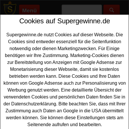
Menü
Cookies auf Supergewinne.de
Supergewinne.de
>
Gewinnspiele
>
500-euro
Geld Gewinnspiele - kostenlos 500
Supergewinne.de nutzt Cookies auf dieser Webseite. Die
Euro gewinnen
Cookies sind entweder essenziell für die Seitenfunktion
notwendig oder dienen Marketingzwecken. Für Einige
Anzeige:
benötigen wir Ihre Zustimmung. Marketing-Cookies dienen
zur Bereitstellung von Anzeigen mit Google Adsense zur
Monetarisierung dieser Webseite, damit sie kostenlos
betrieben werden kann. Diese Cookies und Ihre Daten
können von Google Adsense auch zur Personalisierung von
Werbung genutzt werden. Eine detaillierte Übersicht der
verwendeten Cookies und persönlichen Daten finden Sie in
der Datenschutzerklärung. Bitte beachten Sie, dass mit Ihrer
Zustimmung auch Daten an Google in die USA übermittelt
werden können. Sie können diese Einstellungen stets am
Seitenende aufrufen und bearbeiten.