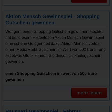
Aktion Mensch Gewinnspiel - Shopping
Gutschein gewinnen
Wer gern einen Shopping Gutschein gewinnen möchte,
hat bei diesem kostenlosen Aktion Mensch Gewinnspiel
eine schöne Gelegenheit dazu. Aktion Mensch verlost
einen MediaMarkt-Gutschein im Wert von 500 Euro - und
mit etwas Glück können Sie diesen Einkaufsgutschein
gewinnen.
einen Shopping Gutschein im wert von 500 Euro
gewinnen
mehr lesen
Bauspezi Gewinnspiel - Fahrrad