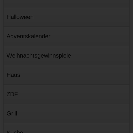
Halloween
Adventskalender
Weihnachtsgewinnspiele
Haus
ZDF
Grill
Küche