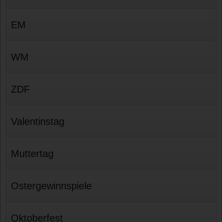
EM
WM
ZDF
Valentinstag
Muttertag
Ostergewinnspiele
Oktoberfest