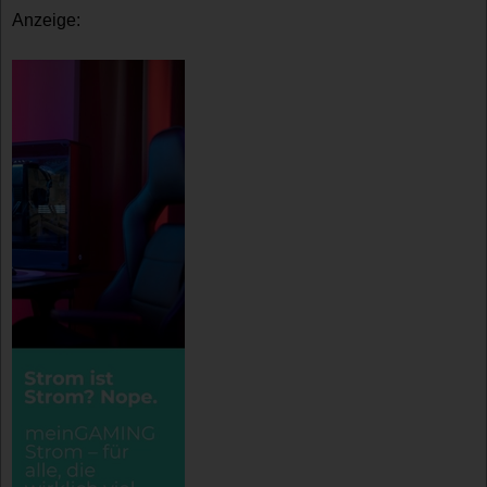
Anzeige: