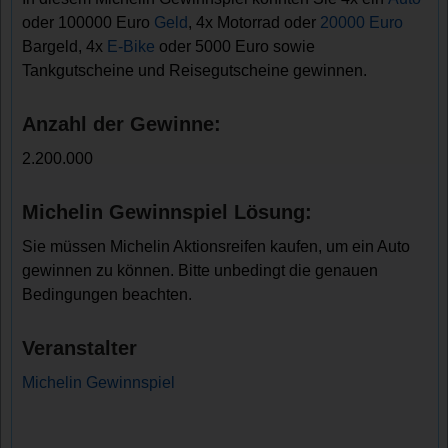
oder 100000 Euro
Geld
, 4x Motorrad oder
20000 Euro
Bargeld, 4x
E-Bike
oder 5000 Euro sowie
Tankgutscheine und Reisegutscheine gewinnen.
Anzahl der Gewinne:
2.200.000
Michelin Gewinnspiel Lösung:
Sie müssen Michelin Aktionsreifen kaufen, um ein Auto
gewinnen zu können. Bitte unbedingt die genauen
Bedingungen beachten.
Veranstalter
Michelin Gewinnspiel