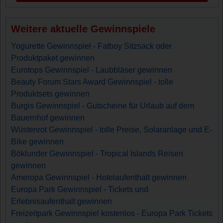
Weitere aktuelle Gewinnspiele
Yogurette Gewinnspiel - Fatboy Sitzsack oder
Produktpaket gewinnen
Eurotops Gewinnspiel - Laubbläser gewinnen
Beauty Forum Stars Award Gewinnspiel - tolle
Produktsets gewinnen
Burgis Gewinnspiel - Gutscheine für Urlaub auf dem
Bauernhof gewinnen
Wüstenrot Gewinnspiel - tolle Preise, Solaranlage und E-
Bike gewinnen
Böklunder Gewinnspiel - Tropical Islands Reisen
gewinnen
Ameropa Gewinnspiel - Hotelaufenthalt gewinnen
Europa Park Gewinnspiel - Tickets und
Erlebnisaufenthalt gewinnen
Freizeitpark Gewinnspiel kostenlos - Europa Park Tickets