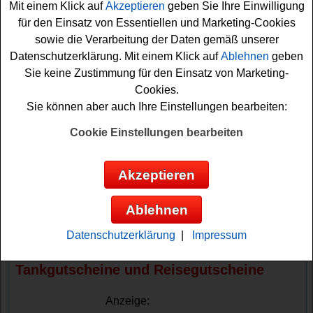
Mit einem Klick auf
Akzeptieren
geben Sie Ihre Einwilligung
ein Motorrad oder 20000 Euro, viermal ein E-Bike oder
für den Einsatz von Essentiellen und Marketing-Cookies
5000 Euro
sowie Tankgutscheine und Reisegutscheine
sowie die Verarbeitung der Daten gemäß unserer
auf glückliche Gewinner.
Datenschutzerklärung. Mit einem Klick auf
Ablehnen
geben
Sie keine Zustimmung für den Einsatz von Marketing-
Falls Sie bei dem Michelin Gewinnspiel mitmachen
Cookies.
möchten, müssen Sie im Aktionszeitraum Michelin
Sie können aber auch Ihre Einstellungen bearbeiten:
Aktionsreifen kaufen und den Kassenbon einsenden.
Bitte dabei unbedingt die genauen
Cookie Einstellungen bearbeiten
Teilnahmebedingungen beachten. Machen Sie mit und
versuchen Sie Ihr Glück bei diesem tollen Michelin
Akzeptieren
Gewinnspiel!
Ablehnen
Michelin verlost 4x ein Auto oder 100000
Euro Geld, 4x Motorrad oder 20000 Euro
Datenschutzerklärung
|
Impressum
Bargeld, 4x E-Bike oder 5000 Euro sowie
Tankgutscheine und Reisegutscheine
Anzeige: