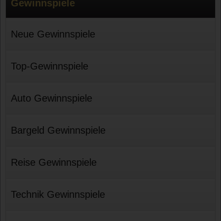
Gewinnspiele
Neue Gewinnspiele
Top-Gewinnspiele
Auto Gewinnspiele
Bargeld Gewinnspiele
Reise Gewinnspiele
Technik Gewinnspiele