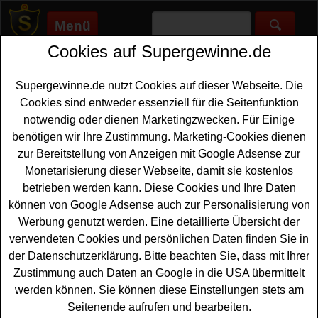
Menü
Cookies auf Supergewinne.de
Supergewinne.de
>
Gewinnspiele
>
Auto Gewinnspiele
>
Michelin
Gewinnspiel - Auto gewinnen
Supergewinne.de nutzt Cookies auf dieser Webseite. Die
Anzeige:
Cookies sind entweder essenziell für die Seitenfunktion
notwendig oder dienen Marketingzwecken. Für Einige
Anzeige:
benötigen wir Ihre Zustimmung. Marketing-Cookies dienen
zur Bereitstellung von Anzeigen mit Google Adsense zur
Michelin Gewinnspiel - Auto
Monetarisierung dieser Webseite, damit sie kostenlos
gewinnen
betrieben werden kann. Diese Cookies und Ihre Daten
können von Google Adsense auch zur Personalisierung von
Wer gern ein tolles neues
Auto gewinnen
möchte, sollte
Werbung genutzt werden. Eine detaillierte Übersicht der
bei dem aktuellen Michelin Gewinnspiel mit Kassenbon
verwendeten Cookies und persönlichen Daten finden Sie in
mitmachen. Verlost wird viermal ein tolles Auto - und mit
der Datenschutzerklärung. Bitte beachten Sie, dass mit Ihrer
etwas Glück können Sie ein solches Auto gewinnen.
Zustimmung auch Daten an Google in die USA übermittelt
Alternativ können sich die Gewinner auch für
100000
werden können. Sie können diese Einstellungen stets am
Euro
Bargeld entscheiden. Doch damit nicht genug:
Seitenende aufrufen und bearbeiten.
Weiterhin warten bei dem Michelin Gewinnspiel viermal