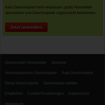
Kein Gewinnspiel mehr verpassen: gratis Newsletter
abonnieren und Gewinnspiele zugeschickt bekommen.
Jetzt anmelden
Gewinnspiel Veranstalter
Gewinne
Adventskalender Gewinnspiele
Auto Gewinnspiele
Reise Gewinnspiele
Gewinnspiel melden
Empfehlen
Cookie-Einstellungen
Datenschutz
Impressum