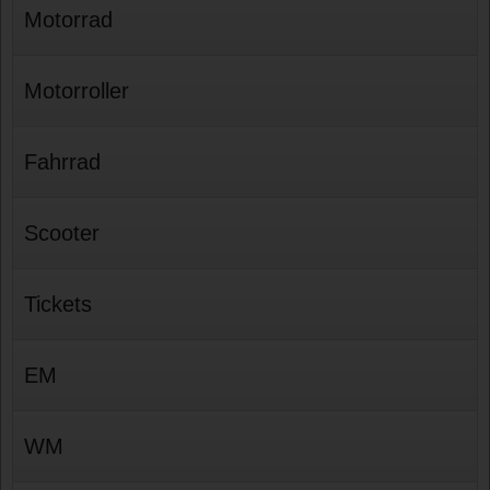
Motorrad
Motorroller
Fahrrad
Scooter
Tickets
EM
WM