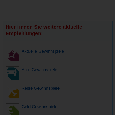
Hier finden Sie weitere aktuelle
Empfehlungen:
Aktuelle Gewinnspiele
Auto Gewinnspiele
Reise Gewinnspiele
Geld Gewinnspiele