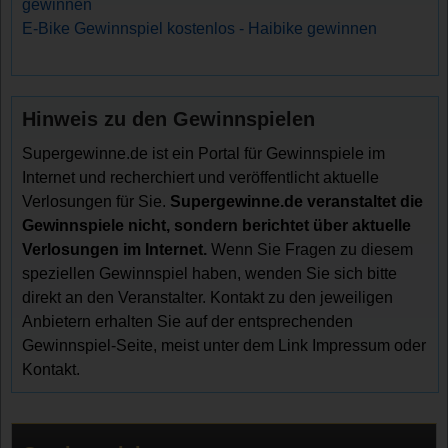
gewinnen
E-Bike Gewinnspiel kostenlos - Haibike gewinnen
Hinweis zu den Gewinnspielen
Supergewinne.de ist ein Portal für Gewinnspiele im
Internet und recherchiert und veröffentlicht aktuelle
Verlosungen für Sie.
Supergewinne.de veranstaltet die
Gewinnspiele nicht, sondern berichtet über aktuelle
Verlosungen im Internet.
Wenn Sie Fragen zu diesem
speziellen Gewinnspiel haben, wenden Sie sich bitte
direkt an den Veranstalter. Kontakt zu den jeweiligen
Anbietern erhalten Sie auf der entsprechenden
Gewinnspiel-Seite, meist unter dem Link Impressum oder
Kontakt.