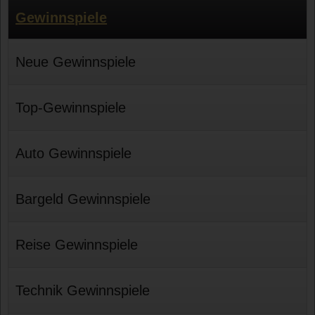
Gewinnspiele
Neue Gewinnspiele
Top-Gewinnspiele
Auto Gewinnspiele
Bargeld Gewinnspiele
Reise Gewinnspiele
Technik Gewinnspiele