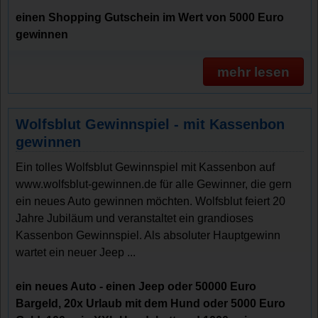
einen Shopping Gutschein im Wert von 5000 Euro
gewinnen
mehr lesen
Wolfsblut Gewinnspiel - mit Kassenbon
gewinnen
Ein tolles Wolfsblut Gewinnspiel mit Kassenbon auf
www.wolfsblut-gewinnen.de für alle Gewinner, die gern
ein neues Auto gewinnen möchten. Wolfsblut feiert 20
Jahre Jubiläum und veranstaltet ein grandioses
Kassenbon Gewinnspiel. Als absoluter Hauptgewinn
wartet ein neuer Jeep ...
ein neues Auto - einen Jeep oder 50000 Euro
Bargeld, 20x Urlaub mit dem Hund oder 5000 Euro