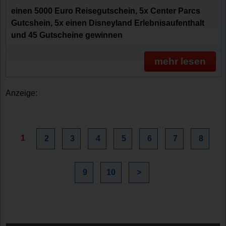
einen 5000 Euro Reisegutschein, 5x Center Parcs
Gutcshein, 5x einen Disneyland Erlebnisaufenthalt
und 45 Gutscheine gewinnen
mehr lesen
Anzeige:
1
2
3
4
5
6
7
8
9
10
>