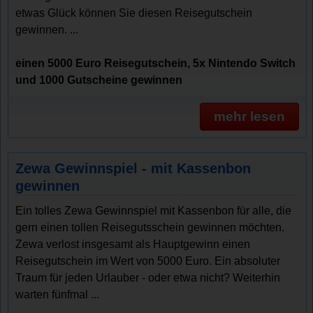
etwas Glück können Sie diesen Reisegutschein
gewinnen. ...
einen 5000 Euro Reisegutschein, 5x Nintendo Switch
und 1000 Gutscheine gewinnen
mehr lesen
Zewa Gewinnspiel - mit Kassenbon
gewinnen
Ein tolles Zewa Gewinnspiel mit Kassenbon für alle, die
gern einen tollen Reisegutsschein gewinnen möchten.
Zewa verlost insgesamt als Hauptgewinn einen
Reisegutschein im Wert von 5000 Euro. Ein absoluter
Traum für jeden Urlauber - oder etwa nicht? Weiterhin
warten fünfmal ...