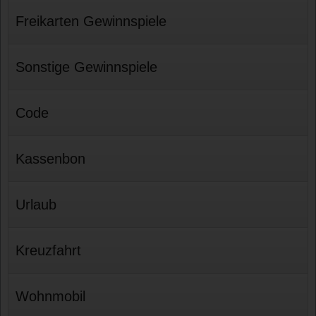
Freikarten Gewinnspiele
Sonstige Gewinnspiele
Code
Kassenbon
Urlaub
Kreuzfahrt
Wohnmobil