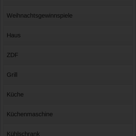
Weihnachtsgewinnspiele
Haus
ZDF
Grill
Küche
Küchenmaschine
Kühlschrank