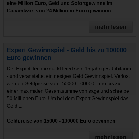
eine Million Euro, Geld und Sofortgewinne im
Gesamtwert von 24 Millionen Euro gewinnen
mehr lesen
Expert Gewinnspiel - Geld bis zu 100000
Euro gewinnen
Der Expert Technikmarkt feiert sein 15-jähriges Jubiläum
- und veranstaltet ein riesiges Geld Gewinnspiel. Verlost
werden Geldpreise von 150000-100000 Euro bis zu
einer maximalen Gesamtsumme von sage und schreibe
50 Millionen Euro. Um bei dem Expert Gewinnspiel das
Geld ...
Geldpreise von 15000 - 100000 Euro gewinnen
mehr lesen