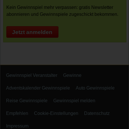
Kein Gewinnspiel mehr verpassen: gratis Newsletter
abonnieren und Gewinnspiele zugeschickt bekommen.
Jetzt anmelden
Gewinnspiel Veranstalter
Gewinne
Adventskalender Gewinnspiele
Auto Gewinnspiele
Reise Gewinnspiele
Gewinnspiel melden
Empfehlen
Cookie-Einstellungen
Datenschutz
Impressum