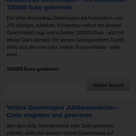
100000 Euro gewinnen
Ein tolles Klosterfrau Gewinnspiel mit Kassenbon zum
200-jährigen Jubiläum. Klosterfrau verlost bei diesem
Gewinnspiel sage und schreibe 100000 Euro - und mit
etwas Glück können Sie dieses Geld gewinnen. Damit
ließe sich der eine oder andere Traum erfüllen - oder
etwa ...
100000 Euro gewinnen
mehr lesen
Veltins Gewinnspiel Jubiläumsaktion -
Code eingeben und gewinnen
Wer gern tolle Sofortgewinne oder Geld gewinnen
möchte, sollte bei diesem Veltins Gewinnspiel auf