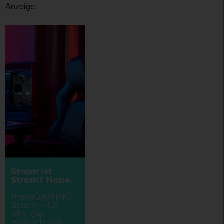
Anzeige: