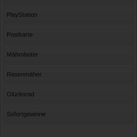
PlayStation
Postkarte
Mähroboter
Rasenmäher
Glücksrad
Sofortgewinne