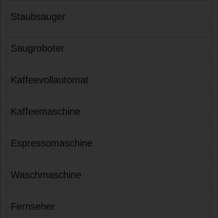
Staubsauger
Saugroboter
Kaffeevollautomat
Kaffeemaschine
Espressomaschine
Waschmaschine
Fernseher