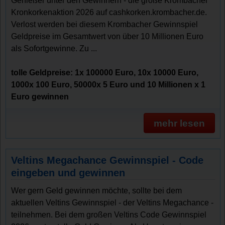
Genießer unter den Gewinnern - die große Krombacher
Kronkorkenaktion 2026 auf cashkorken.krombacher.de.
Verlost werden bei diesem Krombacher Gewinnspiel
Geldpreise im Gesamtwert von über 10 Millionen Euro
als Sofortgewinne. Zu ...
tolle Geldpreise: 1x 100000 Euro, 10x 10000 Euro,
1000x 100 Euro, 50000x 5 Euro und 10 Millionen x 1
Euro gewinnen
mehr lesen
Veltins Megachance Gewinnspiel - Code
eingeben und gewinnen
Wer gern Geld gewinnen möchte, sollte bei dem
aktuellen Veltins Gewinnspiel - der Veltins Megachance -
teilnehmen. Bei dem großen Veltins Code Gewinnspiel