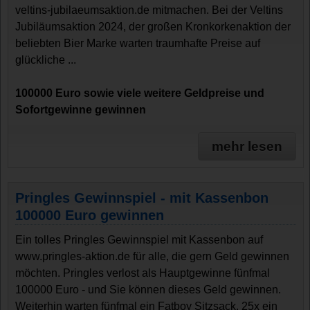
veltins-jubilaeumsaktion.de mitmachen. Bei der Veltins
Jubiläumsaktion 2024, der großen Kronkorkenaktion der
beliebten Bier Marke warten traumhafte Preise auf
glückliche ...
100000 Euro sowie viele weitere Geldpreise und
Sofortgewinne gewinnen
mehr lesen
Pringles Gewinnspiel - mit Kassenbon
100000 Euro gewinnen
Ein tolles Pringles Gewinnspiel mit Kassenbon auf
www.pringles-aktion.de für alle, die gern Geld gewinnen
möchten. Pringles verlost als Hauptgewinne fünfmal
100000 Euro - und Sie können dieses Geld gewinnen.
Weiterhin warten fünfmal ein Fatboy Sitzsack, 25x ein