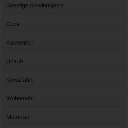
Sonstige Gewinnspiele
Code
Kassenbon
Urlaub
Kreuzfahrt
Wohnmobil
Motorrad