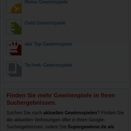
Reise Gewinnspiele
Geld Gewinnspiele
alle Top Gewinnspiele
Technik-Gewinnspiele
Finden Sie mehr Gewinnspiele in Ihren
Suchergebnissen.
Suchen Sie nach
aktuellen Gewinnspielen
? Finden Sie
die aktuellen Verlosungen öfter in Ihren Google-
Suchergebnissen, indem Sie
Supergewinne.de als