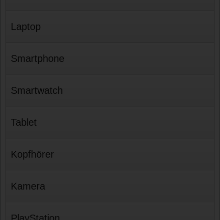
Laptop
Smartphone
Smartwatch
Tablet
Kopfhörer
Kamera
PlayStation