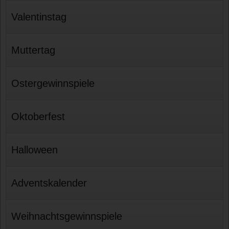
Valentinstag
Muttertag
Ostergewinnspiele
Oktoberfest
Halloween
Adventskalender
Weihnachtsgewinnspiele