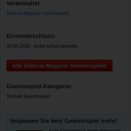
Veranstalter
Didacta Magazin Gewinnspiel
Einsendeschluss:
30.04.2026 - leider schon beendet.
Alle Didacta Magazin Gewinnspiele
Gewinnspiel-Kategorie:
Technik Gewinnspiel
Verpassen Sie kein Gewinnspiel mehr!
Kein Gewinnspiel mehr verpassen