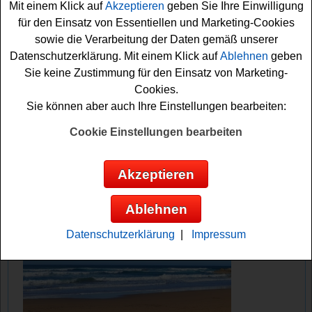
Mit einem Klick auf
Akzeptieren
geben Sie Ihre Einwilligung
Formular ausfüllen. Viel Glück bei der Teilnahme!
für den Einsatz von Essentiellen und Marketing-Cookies
sowie die Verarbeitung der Daten gemäß unserer
Didacta Magazin verlost eine hochwertige
Datenschutzerklärung. Mit einem Klick auf
Ablehnen
geben
Monitor Lampe
Sie keine Zustimmung für den Einsatz von Marketing-
Cookies.
Anzeige:
Sie können aber auch Ihre Einstellungen bearbeiten:
Cookie Einstellungen bearbeiten
Akzeptieren
Ablehnen
Datenschutzerklärung
|
Impressum