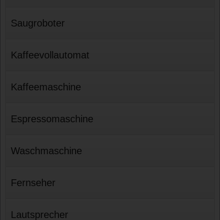
Saugroboter
Kaffeevollautomat
Kaffeemaschine
Espressomaschine
Waschmaschine
Fernseher
Lautsprecher