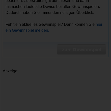
beachten. Zuerst alles gut durchlesen und dann
mitmachen lautet die Devise bei allen Gewinnspielen.
Dadurch haben Sie immer den richtigen Überblick.
Fehlt ein aktuelles Gewinnspiel? Dann können Sie
hier
ein Gewinnspiel melden.
zum Gewinnspiel
Anzeige: