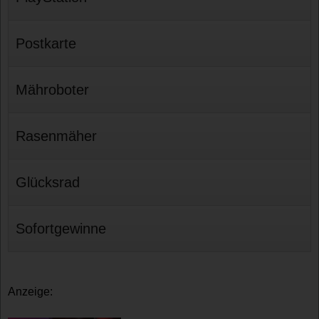
Postkarte
Mähroboter
Rasenmäher
Glücksrad
Sofortgewinne
Anzeige: