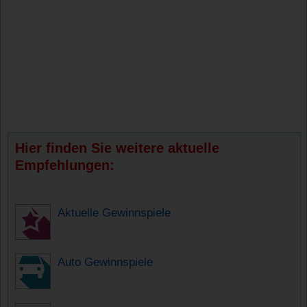
Hier finden Sie weitere aktuelle
Empfehlungen:
Aktuelle Gewinnspiele
Auto Gewinnspiele