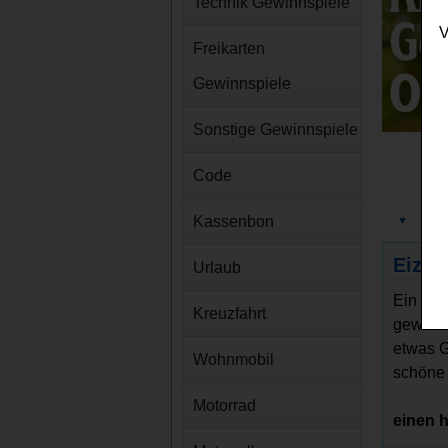
Technik Gewinnspiele
V
Freikarten
Gewinnspiele
Sonstige Gewinnspiele
Code
Kassenbon
▼
Gewi
Eizo 
Urlaub
Ein kos
Kreuzfahrt
gewinne
etwas G
Wohnmobil
schöne 
Motorrad
einen 