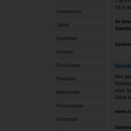
Call a
VII in d
Smartwatch
4x ein
Tablet
Standa
Kopfhörer
Gewinn
Kamera
PlayStation
Noteb
Wer ger
Postkarte
Noteboo
allen T
Mähroboter
Glück k
Rasenmäher
einen 
Glücksrad
Gewinn