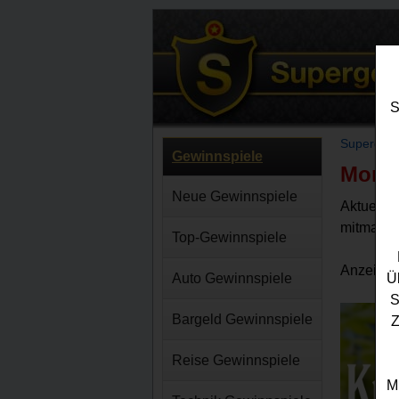
S
Supergew
Gewinnspiele
Monit
Neue Gewinnspiele
Aktuelle
mitmache
Top-Gewinnspiele
Anzeige:
Auto Gewinnspiele
Ü
S
Bargeld Gewinnspiele
Z
Reise Gewinnspiele
M