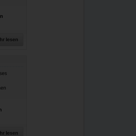
en
hr lesen
eses
hen
n
hr lesen