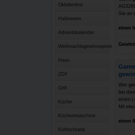
Oktoberfest
AG326UD
Sie an 
Halloween
einen 
Adventskalender
Gewinn
Weihnachtsgewinnspiele
Haus
Gamer
gewi
ZDF
Wer ger
Grill
bei die
einen L
Küche
Mit etw
Küchenmaschine
einen 
Kühlschrank