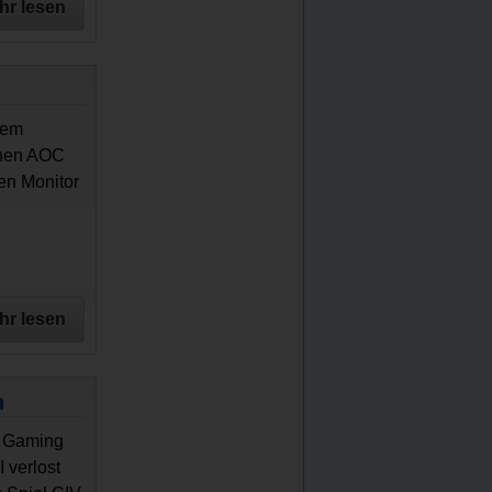
hr lesen
sem
inen AOC
en Monitor
hr lesen
n
en Gaming
 verlost