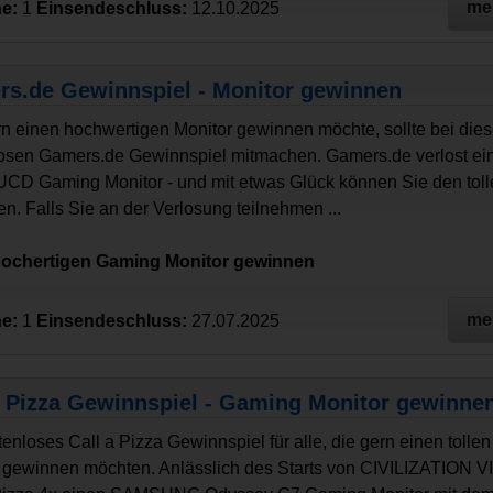
me
e:
1
Einsendeschluss:
12.10.2025
s.de Gewinnspiel - Monitor gewinnen
n einen hochwertigen Monitor gewinnen möchte, sollte bei die
osen Gamers.de Gewinnspiel mitmachen. Gamers.de verlost e
D Gaming Monitor - und mit etwas Glück können Sie den toll
n. Falls Sie an der Verlosung teilnehmen ...
hochertigen Gaming Monitor gewinnen
me
e:
1
Einsendeschluss:
27.07.2025
a Pizza Gewinnspiel - Gaming Monitor gewinne
tenloses Call a Pizza Gewinnspiel für alle, die gern einen toll
 gewinnen möchten. Anlässlich des Starts von CIVILIZATION VII