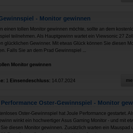
Gewinnspiel - Monitor gewinnen
n einen tollen Monitor gewinnen möchte, sollte an dem kosten
piel teilnehmen. Als Hauptgewinn wartet ein Viewsonic 27 Zoll
en glücklichen Gewinner. Mit etwas Glück können Sie diesen Mo
n. Falls Sie an dem Prad Gewinnspiel ...
tollen Monitor gewinnen
me
e:
1
Einsendeschluss:
14.07.2024
 Performance Oster-Gewinnspiel - Monitor ge
tenloses Oster-Gewinnspiel hat Joule Performance gestartet. Al
winn winkt ein hochwertiger Asus Gaming Monitor - und mit et
Sie diesen Monitor gewinnen. Zusätzlich warten ein Mauspad 