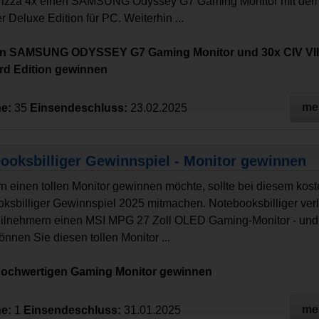
 Pizza 4x einen SAMSUNG Odyssey G7 Gaming Monitor mit dem
er Deluxe Edition für PC. Weiterhin ...
en SAMSUNG ODYSSEY G7 Gaming Monitor und 30x CIV VII 
rd Edition gewinnen
me
e:
35
Einsendeschluss:
23.02.2025
ooksbilliger Gewinnspiel - Monitor gewinnen
n einen tollen Monitor gewinnen möchte, sollte bei diesem kos
ksbilliger Gewinnspiel 2025 mitmachen. Notebooksbilliger verl
eilnehmern einen MSI MPG 27 Zoll OLED Gaming-Monitor - und
önnen Sie diesen tollen Monitor ...
hochwertigen Gaming Monitor gewinnen
me
e:
1
Einsendeschluss:
31.01.2025