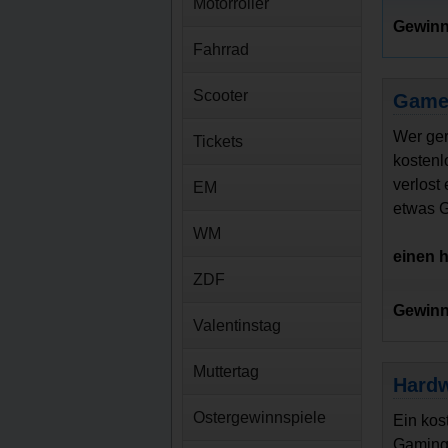
Motorroller
Gewinn
Fahrrad
Scooter
Gamez
Wer ger
Tickets
kosten
verlost
EM
etwas G
WM
einen 
ZDF
Gewinn
Valentinstag
Muttertag
Hardw
Ostergewinnspiele
Ein kos
Gaming