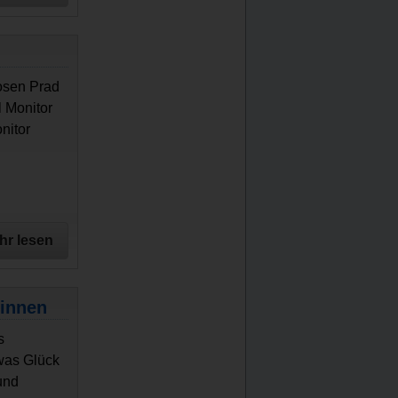
losen Prad
 Monitor
nitor
hr lesen
winnen
s
was Glück
und