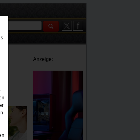
es
Anzeige:
nlos
e
en
er
en
en