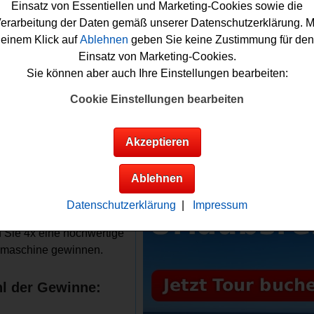
piel mitmachen zu können, müssen Sie im Aktionszeitraum für
Einsatz von Essentiellen und Marketing-Cookies sowie die
ens 75 Euro bei Tegut einkaufen und auf der Gewinnspiel-Seite
erarbeitung der Daten gemäß unserer Datenschutzerklärung. M
on einsenden. Bitte beachten Sie die genauen Teilnahmebed
einem Klick auf
Ablehnen
geben Sie keine Zustimmung für den
as Glück können Sie dann eine tolle Küchenmaschine gewinn
Einsatz von Marketing-Cookies.
 und versuchen Sie Ihr Glück!
Sie können aber auch Ihre Einstellungen bearbeiten:
Cookie Einstellungen bearbeiten
 verlost 4x eine hochwertige Küchenmaschine
Akzeptieren
Anzeige:
Infos zum Tegut
nspiel
Ablehnen
gewinne:
Datenschutzerklärung
|
Impressum
em Tegut Gewinnspiel
 Sie 4x eine hochwertige
maschine gewinnen.
l der Gewinne: