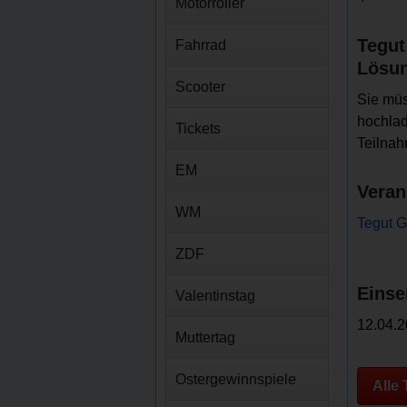
Motorroller
Tegut
Fahrrad
Lösu
Scooter
Sie mü
hochlad
Tickets
Teilna
EM
Veran
WM
Tegut G
ZDF
Einse
Valentinstag
12.04.2
Muttertag
Ostergewinnspiele
Alle