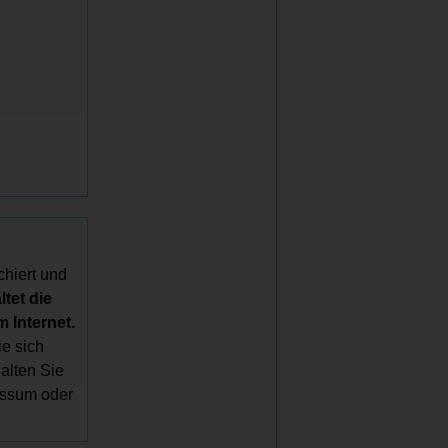
chiert und
tet die
 Internet.
e sich
halten Sie
essum oder