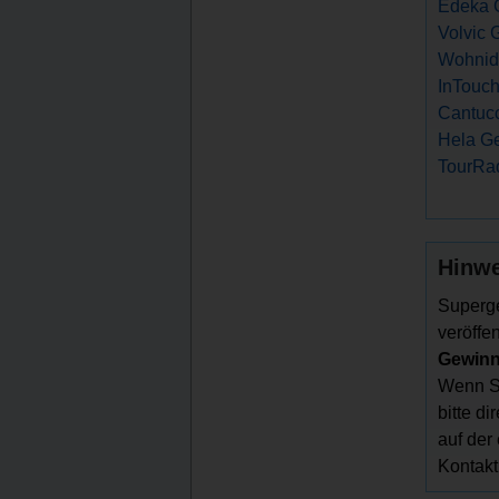
Edeka G
Volvic 
Wohnide
InTouch
Cantucc
Hela Ge
TourRad
Hinwe
Superge
veröffen
Gewinns
Wenn Si
bitte d
auf der
Kontakt