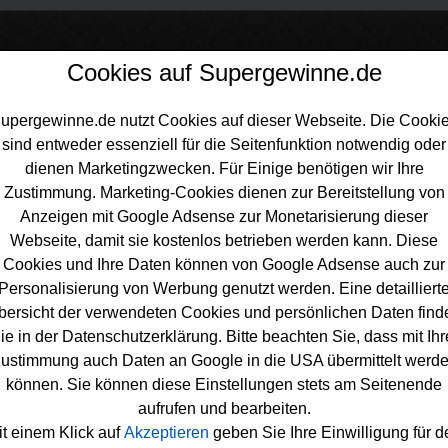
Cookies auf Supergewinne.de
upergewinne.de nutzt Cookies auf dieser Webseite. Die Cooki
sind entweder essenziell für die Seitenfunktion notwendig oder
inne.de
>
Gewinnspiele
>
Technik Gewinnspiele
>
Tegut Gewinnspiel 
dienen Marketingzwecken. Für Einige benötigen wir Ihre
aschine gewinnen
Zustimmung. Marketing-Cookies dienen zur Bereitstellung von
Anzeigen mit Google Adsense zur Monetarisierung dieser
Webseite, damit sie kostenlos betrieben werden kann. Diese
Cookies und Ihre Daten können von Google Adsense auch zur
Personalisierung von Werbung genutzt werden. Eine detailliert
t Gewinnspiel - Küchenmaschine gewi
bersicht der verwendeten Cookies und persönlichen Daten find
ie in der Datenschutzerklärung. Bitte beachten Sie, dass mit Ihr
n eine tolle Küchenmaschine gewinnen möchte, sollte sich die
ustimmung auch Daten an Google in die USA übermittelt werd
e Tegut Gewinnspiel unbedingt genauer anschauen. Tegut verlos
können. Sie können diese Einstellungen stets am Seitenende
Treueaktion viermal eine
KitchenAid
Küchenmaschine - und mit
aufrufen und bearbeiten.
können Sie diese Küchenmaschine gewinnen. Um bei dem Tegu
it einem Klick auf
Akzeptieren
geben Sie Ihre Einwilligung für d