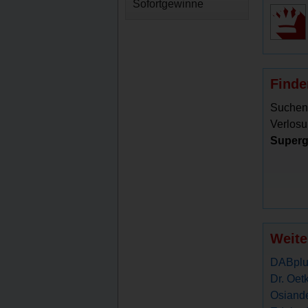
Sofortgewinne
Finde
Suchen
Verlosu
Superg
Weite
DABplu
Dr. Oet
Osiande