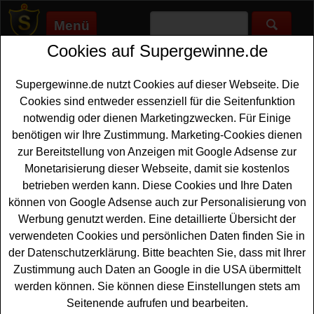
Menü
Cookies auf Supergewinne.de
Supergewinne.de
>
Gewinnspiele
>
Technik Gewinnspiele
>
Glamour Gewinnspiel - Sony Smartphone gewinnen
Supergewinne.de nutzt Cookies auf dieser Webseite. Die
Anzeige:
Cookies sind entweder essenziell für die Seitenfunktion
notwendig oder dienen Marketingzwecken. Für Einige
Anzeige:
benötigen wir Ihre Zustimmung. Marketing-Cookies dienen
zur Bereitstellung von Anzeigen mit Google Adsense zur
Glamour Gewinnspiel - Sony
Monetarisierung dieser Webseite, damit sie kostenlos
Smartphone gewinnen
betrieben werden kann. Diese Cookies und Ihre Daten
können von Google Adsense auch zur Personalisierung von
Wer gern ein hochwertiges
Smartphone gewinnen
Werbung genutzt werden. Eine detaillierte Übersicht der
möchte, hat bei diesem kostenlosen Glamour
verwendeten Cookies und persönlichen Daten finden Sie in
Gewinnspiel eine tolle Gelegenheit dazu. Glamour
der Datenschutzerklärung. Bitte beachten Sie, dass mit Ihrer
verlost ein Sony Xperia 1 IV und mit etwas Glück können
Zustimmung auch Daten an Google in die USA übermittelt
Sie dieses tolle
Handy gewinnen
. Falls Sie an dem
werden können. Sie können diese Einstellungen stets am
Gewinnspiel gratis teilnehmen möchten, müssen Sie nur
Seitenende aufrufen und bearbeiten.
kurz das kleine Formular ausfüllen und schon sind Sie