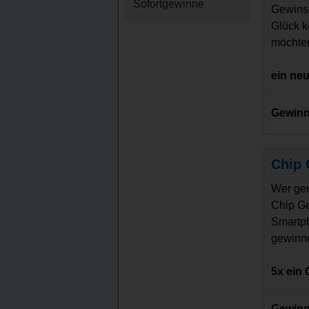
Sofortgewinne
Gewinsn
Glück k
möchten
ein ne
Gewinn
Chip 
Wer ger
Chip Ge
Smartph
gewinne
5x ein
Gewinn