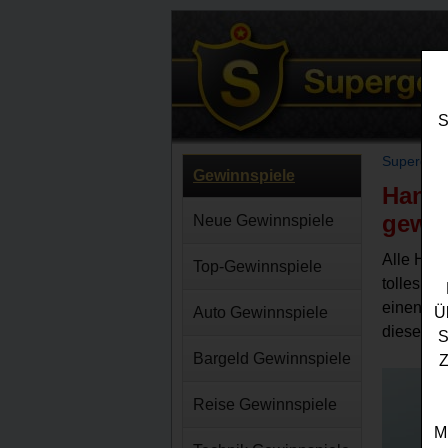
S
Supergew
Gewinnspiele
Handy
gewi
Neue Gewinnspiele
Alle Han
Top-Gewinnspiele
tolles, 
einen ne
Auto Gewinnspiele
Ü
dieser Üb
S
Bargeld Gewinnspiele
Z
Reise Gewinnspiele
M