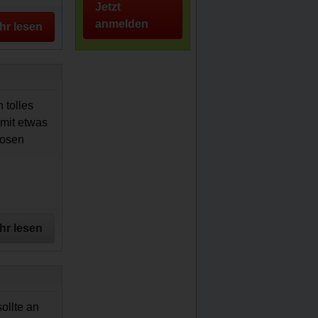
Jetzt
anmelden
hr lesen
 tolles
 mit etwas
losen
hr lesen
ollte an