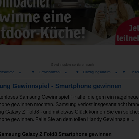
Gewinnspiele sortieren nach:
nnsumme
▲
▼
Gewinnanzahl
▲
▼
Eintragungsdatum
▲
▼
Einse
ng Gewinnspiel - Smartphone gewinnen
tenloses Samsung Gewinnspiel f+r alle, die gern ein nagelneue
hone gewinnen möchten. Samsung verlost insgesamt acht bra
 Galaxy Z Fold8 - und mit etwas Glück können Sie ein solche
one gewinnen. Falls Sie an dem tollen Handy Gewinnspiel ...
 Samsung Galaxy Z Fold8 Smartphone gewinnen