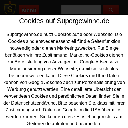
Menü
Cookies auf Supergewinne.de
Supergewinne.de
>
Gewinnspiele
>
Technik Gewinnspiele
>
Glamour Gewinnspiel - Ooni Gas-Pizzaofen Set gewinnen
Supergewinne.de nutzt Cookies auf dieser Webseite. Die
Anzeige:
Cookies sind entweder essenziell für die Seitenfunktion
notwendig oder dienen Marketingzwecken. Für Einige
Anzeige:
benötigen wir Ihre Zustimmung. Marketing-Cookies dienen
zur Bereitstellung von Anzeigen mit Google Adsense zur
Glamour Gewinnspiel - Ooni Gas-
Monetarisierung dieser Webseite, damit sie kostenlos
Pizzaofen Set gewinnen
betrieben werden kann. Diese Cookies und Ihre Daten
können von Google Adsense auch zur Personalisierung von
Wer gern einen tollen Pzza
Ofen gewinnen
möchte,
Werbung genutzt werden. Eine detaillierte Übersicht der
sollte bei diesem kostenlosen Glamour Gewinnspiel
verwendeten Cookies und persönlichen Daten finden Sie in
mitmachen. Verlost wird dreimal ein Gas-Pizzaofen-Set
der Datenschutzerklärung. Bitte beachten Sie, dass mit Ihrer
Ooni Koda Starter Paket für Einsteiger mit Zubehör im
Zustimmung auch Daten an Google in die USA übermittelt
Gesamtwert von über 1.
500 Euro
. FAlls Sie eins davon
werden können. Sie können diese Einstellungen stets am
abstauben möchten, müssen Sie nur fix das fomrular
Seitenende aufrufen und bearbeiten.
uasfüllen und können sich damit Ihre Chance sichern.