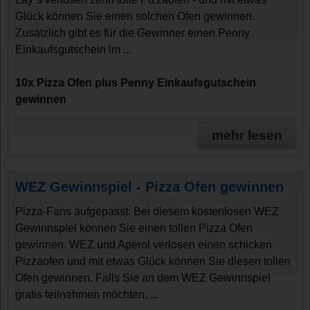
Glück können Sie einen solchen Ofen gewinnen.
Zusätzlich gibt es für die Gewinner einen Penny
Einkaufsgutschein im ...
10x Pizza Ofen plus Penny Einkaufsgutschein
gewinnen
mehr lesen
WEZ Gewinnspiel - Pizza Ofen gewinnen
Pizza-Fans aufgepasst: Bei diesem kostenlosen WEZ
Gewinnspiel können Sie einen tollen Pizza Ofen
gewinnen. WEZ und Aperol verlosen einen schicken
Pizzaofen und mit etwas Glück können Sie diesen tollen
Ofen gewinnen. Falls Sie an dem WEZ Gewinnspiel
gratis teilnehmen möchten, ...