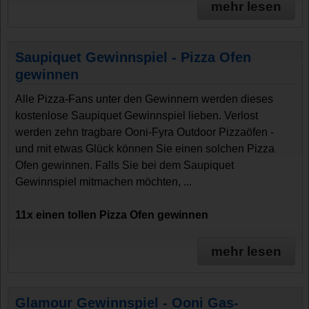
mehr lesen
Saupiquet Gewinnspiel - Pizza Ofen
gewinnen
Alle Pizza-Fans unter den Gewinnern werden dieses
kostenlose Saupiquet Gewinnspiel lieben. Verlost
werden zehn tragbare Ooni-Fyra Outdoor Pizzaöfen -
und mit etwas Glück können Sie einen solchen Pizza
Ofen gewinnen. Falls Sie bei dem Saupiquet
Gewinnspiel mitmachen möchten, ...
11x einen tollen Pizza Ofen gewinnen
mehr lesen
Glamour Gewinnspiel - Ooni Gas-