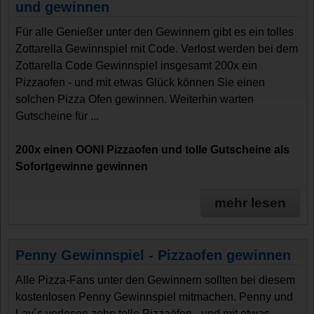
und gewinnen
Für alle Genießer unter den Gewinnern gibt es ein tolles
Zottarella Gewinnspiel mit Code. Verlost werden bei dem
Zottarella Code Gewinnspiel insgesamt 200x ein
Pizzaofen - und mit etwas Glück können Sie einen
solchen Pizza Ofen gewinnen. Weiterhin warten
Gutscheine für ...
200x einen OONI Pizzaofen und tolle Gutscheine als
Sofortgewinne gewinnen
mehr lesen
Penny Gewinnspiel - Pizzaofen gewinnen
Alle Pizza-Fans unter den Gewinnern sollten bei diesem
kostenlosen Penny Gewinnspiel mitmachen. Penny und
Lay´s verlosen zehn tolle Pizzaöfen - und mit etwas