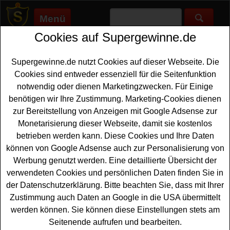
Menü
Cookies auf Supergewinne.de
Supergewinne.de
>
Gewinnspiele
>
Ofen
Ofen gewinnen - Ofen Gewinnspiel
Supergewinne.de nutzt Cookies auf dieser Webseite. Die
Cookies sind entweder essenziell für die Seitenfunktion
Aktuelle Ofen Gewinnspiele 2026 bei Supergewinne.de ✅
notwendig oder dienen Marketingzwecken. Für Einige
Jetzt kostenlos mitmachen und mit etwas Glück einen Ofen
benötigen wir Ihre Zustimmung. Marketing-Cookies dienen
gewinnen. ✅
zur Bereitstellung von Anzeigen mit Google Adsense zur
Monetarisierung dieser Webseite, damit sie kostenlos
Anzeige:
betrieben werden kann. Diese Cookies und Ihre Daten
können von Google Adsense auch zur Personalisierung von
Werbung genutzt werden. Eine detaillierte Übersicht der
verwendeten Cookies und persönlichen Daten finden Sie in
der Datenschutzerklärung. Bitte beachten Sie, dass mit Ihrer
Zustimmung auch Daten an Google in die USA übermittelt
werden können. Sie können diese Einstellungen stets am
Seitenende aufrufen und bearbeiten.