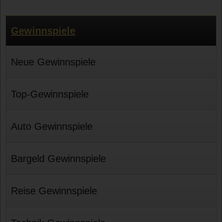
Gewinnspiele
Neue Gewinnspiele
Top-Gewinnspiele
Auto Gewinnspiele
Bargeld Gewinnspiele
Reise Gewinnspiele