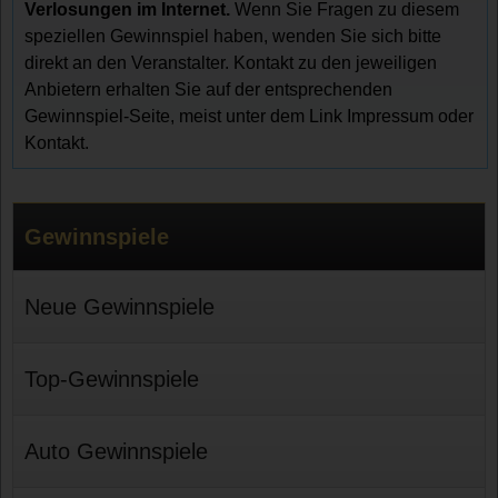
Verlosungen im Internet.
Wenn Sie Fragen zu diesem
speziellen Gewinnspiel haben, wenden Sie sich bitte
direkt an den Veranstalter. Kontakt zu den jeweiligen
Anbietern erhalten Sie auf der entsprechenden
Gewinnspiel-Seite, meist unter dem Link Impressum oder
Kontakt.
Gewinnspiele
Neue Gewinnspiele
Top-Gewinnspiele
Auto Gewinnspiele