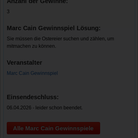
Anzahl der Gewinne:
3
Marc Cain Gewinnspiel Lösung:
Sie müssen die Ostereier suchen und zählen, um
mitmachen zu können.
Veranstalter
Marc Cain Gewinnspiel
Einsendeschluss:
06.04.2026 - leider schon beendet.
Alle Marc Cain Gewinnspiele