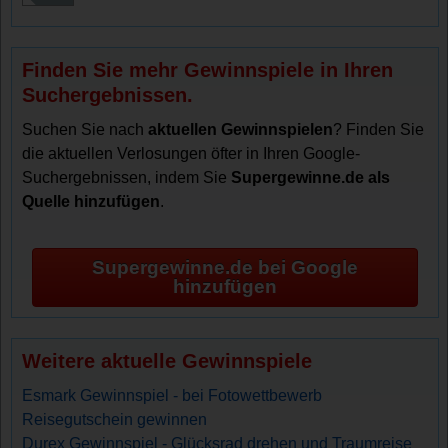
Finden Sie mehr Gewinnspiele in Ihren
Suchergebnissen.
Suchen Sie nach
aktuellen Gewinnspielen
? Finden Sie
die aktuellen Verlosungen öfter in Ihren Google-
Suchergebnissen, indem Sie
Supergewinne.de als
Quelle hinzufügen
.
Supergewinne.de bei Google
hinzufügen
Weitere aktuelle Gewinnspiele
Esmark Gewinnspiel - bei Fotowettbewerb
Reisegutschein gewinnen
Durex Gewinnspiel - Glücksrad drehen und Traumreise