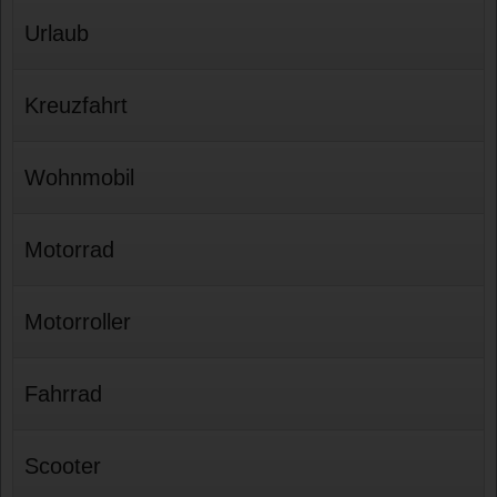
Urlaub
Kreuzfahrt
Wohnmobil
Motorrad
Motorroller
Fahrrad
Scooter