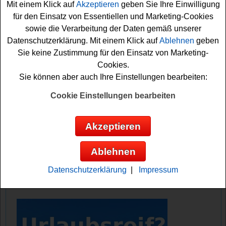
Mit einem Klick auf
Akzeptieren
geben Sie Ihre Einwilligung
verlost.
für den Einsatz von Essentiellen und Marketing-Cookies
sowie die Verarbeitung der Daten gemäß unserer
Falls Sie an dem Oster-Gewinnspiel kostenlos
Datenschutzerklärung. Mit einem Klick auf
Ablehnen
geben
teilnehmen möchten, müssen Sie die in der virtuellen
Sie keine Zustimmung für den Einsatz von Marketing-
Welt von Salty Breeze versteckten Ostereier finden und
Cookies.
zählen. Die Anzahl müssen Sie als Lösung eingeben.
Sie können aber auch Ihre Einstellungen bearbeiten:
Machen Sie mit und versuchen sie Ihr Glück bei diesem
schönen Marc Cain Gewinnspiel 2026!
Cookie Einstellungen bearbeiten
Marc Cain verlost ein Outfit Set im Wert
Akzeptieren
von über 500 Euro und 3 Überraschungs-
Osterkörbchen
Ablehnen
Anzeige:
Datenschutzerklärung
|
Impressum