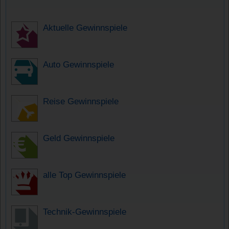
Aktuelle Gewinnspiele
Auto Gewinnspiele
Reise Gewinnspiele
Geld Gewinnspiele
alle Top Gewinnspiele
Technik-Gewinnspiele