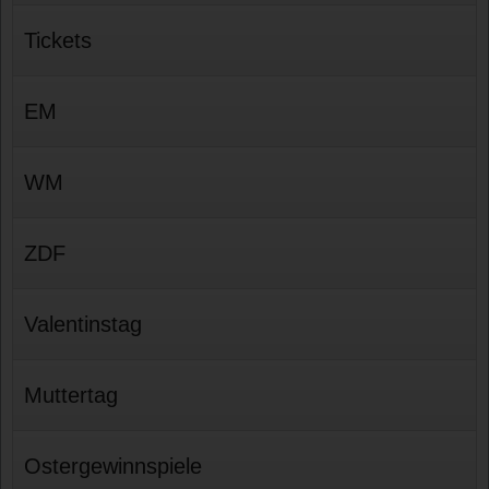
Tickets
EM
WM
ZDF
Valentinstag
Muttertag
Ostergewinnspiele