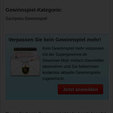
Gewinnspiel-Kategorie:
Sachpreis Gewinnspiel
Verpassen Sie kein Gewinnspiel mehr!
Kein Gewinnspiel mehr verpassen
mit der Supergewinne.de
Gewinner-Mail: einfach Newsletter
abonnieren und Sie bekommen
kostenlos aktuelle Gewinnspiele
zugeschickt.
Jetzt anmelden