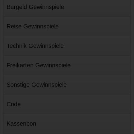
Bargeld Gewinnspiele
Reise Gewinnspiele
Technik Gewinnspiele
Freikarten Gewinnspiele
Sonstige Gewinnspiele
Code
Kassenbon