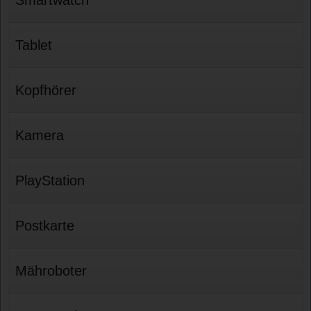
Tablet
Kopfhörer
Kamera
PlayStation
Postkarte
Mähroboter