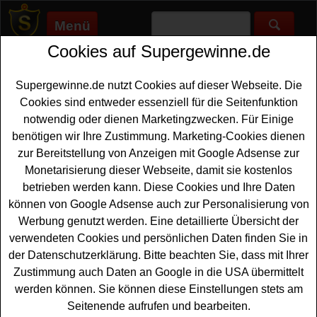
Menü
Cookies auf Supergewinne.de
Supergewinne.de
>
Gewinnspiele
>
Outfit
Outfit gewinnen - Outfit Gewinnspiel
Supergewinne.de nutzt Cookies auf dieser Webseite. Die
Cookies sind entweder essenziell für die Seitenfunktion
Aktuelle Outfit Gewinnspiele bei Supergewinne.de ✅ Jetzt
notwendig oder dienen Marketingzwecken. Für Einige
kostenlos mitmachen und mit etwas Glück ein Outfit
benötigen wir Ihre Zustimmung. Marketing-Cookies dienen
gewinnen. ✅
zur Bereitstellung von Anzeigen mit Google Adsense zur
Monetarisierung dieser Webseite, damit sie kostenlos
betrieben werden kann. Diese Cookies und Ihre Daten
können von Google Adsense auch zur Personalisierung von
Werbung genutzt werden. Eine detaillierte Übersicht der
verwendeten Cookies und persönlichen Daten finden Sie in
der Datenschutzerklärung. Bitte beachten Sie, dass mit Ihrer
Zustimmung auch Daten an Google in die USA übermittelt
werden können. Sie können diese Einstellungen stets am
Seitenende aufrufen und bearbeiten.