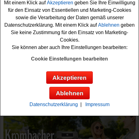
Mit einem Klick auf
Akzeptieren
geben Sie Ihre Einwilligung
für den Einsatz von Essentiellen und Marketing-Cookies
sowie die Verarbeitung der Daten gemäß unserer
Tolle Mode und Outfit gewinnen können Sie bei diesen
Datenschutzerklärung. Mit einem Klick auf
Ablehnen
geben
kostenlosen Gewinnspiele. Coole Accessoires und
Mode
Sie keine Zustimmung für den Einsatz von Marketing-
warten auf glückliche Gewinner. Hosen oder Kleider,
Cookies.
Hemden oder Shirts und tolle Jacken warten darauf,
Sie können aber auch Ihre Einstellungen bearbeiten:
gewonnen zu werden. Falls Sie auf der suche nach einem
Cookie Einstellungen bearbeiten
tollen Outfit Gewinnspiel sind, sollte sich diese
Gewinnspiel-Liste unbedingt genauer anschauen. Vielleicht
haben Sie ja Glück!
Akzeptieren
Aktuelle Outfit Gewinnspiele
Ablehnen
Anzeige:
Datenschutzerklärung
|
Impressum