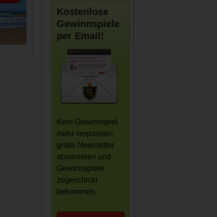
Kostenlose
Gewinnspiele
per Email!
Kein Gewinnspiel
mehr verpassen:
gratis Newsletter
abonnieren und
Gewinnspiele
zugeschickt
bekommen.