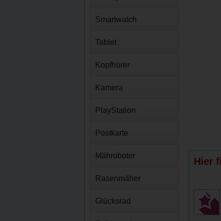
Smartwatch
Tablet
Kopfhörer
Kamera
PlayStation
Postkarte
Mähroboter
Hier 
Rasenmäher
Glücksrad