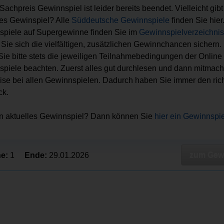
Sachpreis Gewinnspiel ist leider bereits beendet. Vielleicht gib
es Gewinspiel? Alle
Süddeutsche Gewinnspiele
finden Sie hier.
piele auf Supergewinne finden Sie im
Gewinnspielverzeichnis
Sie sich die vielfältigen, zusätzlichen Gewinnchancen sichern.
 Sie bitte stets die jeweiligen Teilnahmebedingungen der Online
piele beachten. Zuerst alles gut durchlesen und dann mitmach
ise bei allen Gewinnspielen. Dadurch haben Sie immer den ric
ck.
in aktuelles Gewinnspiel? Dann können Sie
hier ein Gewinnspi
zum Gewi
e:
1
Ende:
29.01.2026