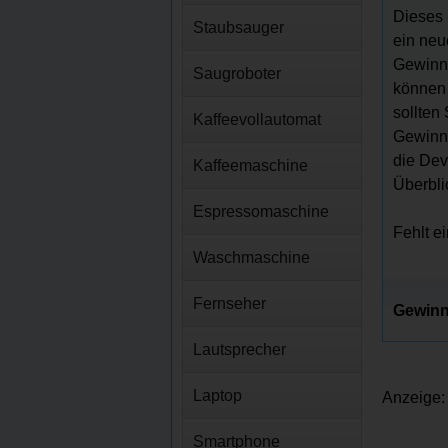
Dieses 
Staubsauger
ein neu
Gewinns
Saugroboter
können 
sollten
Kaffeevollautomat
Gewinns
die Dev
Kaffeemaschine
Überbli
Espressomaschine
Fehlt e
Waschmaschine
Fernseher
Gewinn
Lautsprecher
Laptop
Anzeige:
Smartphone