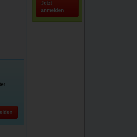
Jetzt
anmelden
ter
elden