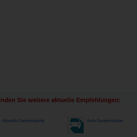
finden Sie weitere aktuelle Empfehlungen:
Aktuelle Gewinnspiele
Auto Gewinnspiele