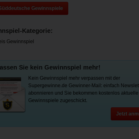
 Süddeutsche Gewinnspiele
nspiel-Kategorie:
is Gewinnspiel
assen Sie kein Gewinnspiel mehr!
Kein Gewinnspiel mehr verpassen mit der
Supergewinne.de Gewinner-Mail: einfach Newslet
abonnieren und Sie bekommen kostenlos aktuelle
Gewinnspiele zugeschickt.
Jetzt anm