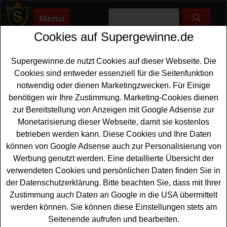
Menü
Cookies auf Supergewinne.de
Supergewinne.de
>
Gewinnspiele
>
Sonstige Gewinnspiele
>
DM
Gewinnspiel - Bade-Produktpakete gewinnen
Supergewinne.de nutzt Cookies auf dieser Webseite. Die
Anzeige:
Cookies sind entweder essenziell für die Seitenfunktion
notwendig oder dienen Marketingzwecken. Für Einige
Anzeige:
benötigen wir Ihre Zustimmung. Marketing-Cookies dienen
zur Bereitstellung von Anzeigen mit Google Adsense zur
DM Gewinnspiel - Bade-
Monetarisierung dieser Webseite, damit sie kostenlos
Produktpakete gewinnen
betrieben werden kann. Diese Cookies und Ihre Daten
können von Google Adsense auch zur Personalisierung von
Ein kostenloses DM Gewinnspiel für alle, die gern ein
Werbung genutzt werden. Eine detaillierte Übersicht der
tolles
Produktpaket gewinnen
möchten. Der dm
verwendeten Cookies und persönlichen Daten finden Sie in
Drogeriemarkt verlost insgesamt 25 nanoo kids
der Datenschutzerklärung. Bitte beachten Sie, dass mit Ihrer
Badepakete mit Sprudelbad, 2x Schaumbad, Badetabs
Zustimmung auch Daten an Google in die USA übermittelt
und Spielzeug. Mit etwas Glück können Sie ein solches
werden können. Sie können diese Einstellungen stets am
Produktset gewinnen
möchten, sollten Sie gleich bei
Seitenende aufrufen und bearbeiten.
dem DM Gewinnspiel mitmachen und Ihr Glück