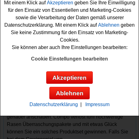
Mit einem Klick auf
Akzeptieren
geben Sie Ihre Einwilligung
für den Einsatz von Essentiellen und Marketing-Cookies
sowie die Verarbeitung der Daten gemäß unserer
Datenschutzerklärung. Mit einem Klick auf
Ablehnen
geben
Sie keine Zustimmung für den Einsatz von Marketing-
Cookies.
Sie können aber auch Ihre Einstellungen bearbeiten:
Gewinnspiele sortieren nach:
Cookie Einstellungen bearbeiten
▼
Gewinnsumme
▲
▼
Gewinnanzahl
▲
▼
Eintragungsdatum
▲
▼
Einsendeschluss
▲
Akzeptieren
Compo Gewinnspiel - tolles Produktset
gewinnen
Ablehnen
Alle Garten Freunde unter den Gewinnern sollten sich
Datenschutzerklärung
|
Impressum
dieses kostenlose Compo Gewinnspiel unbedingt
genauer anschauen. Compo verlost fünf hochwertige
Rasen Überraschungspakete und mit etwas Glück
können Sie ein solches Produktset gewinnen. Falls Sie