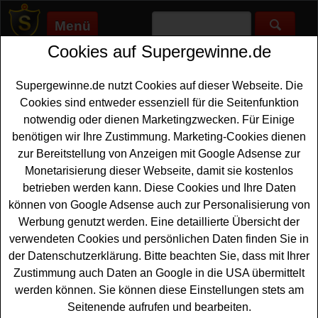
Menü
Cookies auf Supergewinne.de
Supergewinne.de
>
Gewinnspiele
>
Produktset
Produktset gewinnen - Produktset
Supergewinne.de nutzt Cookies auf dieser Webseite. Die
Gewinnspiel
Cookies sind entweder essenziell für die Seitenfunktion
notwendig oder dienen Marketingzwecken. Für Einige
Aktuelle Produktset Gewinnspiele 2026 bei
benötigen wir Ihre Zustimmung. Marketing-Cookies dienen
Supergewinne.de ✅ Jetzt kostenlos mitmachen und mit
zur Bereitstellung von Anzeigen mit Google Adsense zur
etwas Glück ein Produktset gewinnen. ✅
Monetarisierung dieser Webseite, damit sie kostenlos
betrieben werden kann. Diese Cookies und Ihre Daten
Anzeige:
können von Google Adsense auch zur Personalisierung von
Werbung genutzt werden. Eine detaillierte Übersicht der
verwendeten Cookies und persönlichen Daten finden Sie in
der Datenschutzerklärung. Bitte beachten Sie, dass mit Ihrer
Zustimmung auch Daten an Google in die USA übermittelt
werden können. Sie können diese Einstellungen stets am
Seitenende aufrufen und bearbeiten.