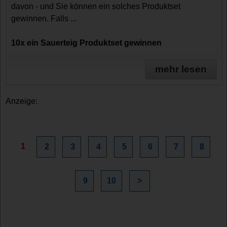
davon - und Sie können ein solches Produktset
gewinnen. Falls ...
10x ein Sauerteig Produktset gewinnen
mehr lesen
Anzeige:
1
2
3
4
5
6
7
8
9
10
>