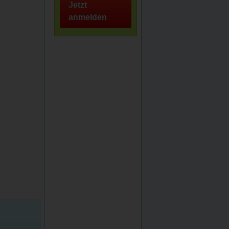
Jetzt
anmelden