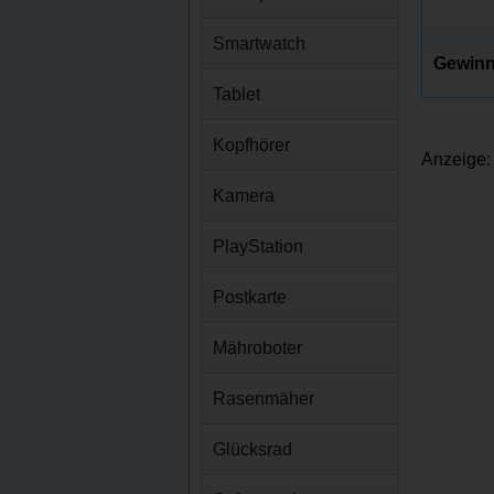
Smartwatch
Gewinn
Tablet
Kopfhörer
Anzeige:
Kamera
PlayStation
Postkarte
Mähroboter
Rasenmäher
Glücksrad