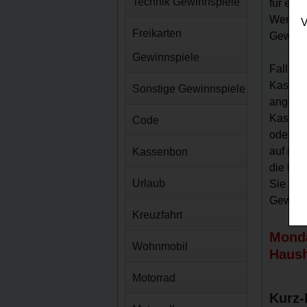
Technik Gewinnspiele
für ein
Wert vo
V
Freikarten
Gewinn
Gewinnspiele
Falls S
Kassenb
Sonstige Gewinnspiele
angegeb
Kassenb
Code
oder mi
auf mon
Kassenbon
die tol
Urlaub
Sie die
Gewinns
Kreuzfahrt
Monda
Wohnmobil
Haush
Motorrad
Kurz-