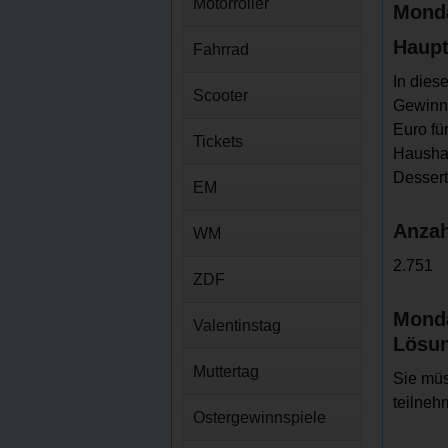
Motorroller
Mond
Haupt
Fahrrad
In die
Scooter
Gewinns
Euro fü
Tickets
Haushal
Desser
EM
Anzah
WM
2.751
ZDF
Mond
Valentinstag
Lösu
Muttertag
Sie mü
teilneh
Ostergewinnspiele