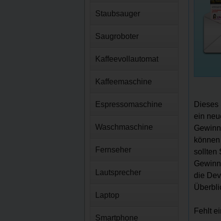
Staubsauger
Saugroboter
Kaffeevollautomat
Kaffeemaschine
Espressomaschine
Dieses 
ein neu
Waschmaschine
Gewinns
können 
Fernseher
sollten
Gewinns
Lautsprecher
die Dev
Überbli
Laptop
Fehlt e
Smartphone