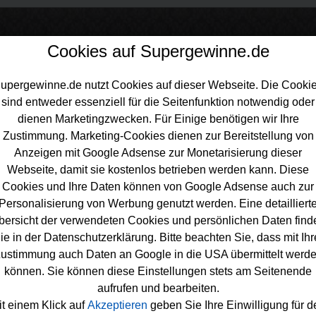
Cookies auf Supergewinne.de
upergewinne.de nutzt Cookies auf dieser Webseite. Die Cooki
sind entweder essenziell für die Seitenfunktion notwendig oder
inne.de
>
Gewinnspiele
>
Sonstige Gewinnspiele
>
Mondamin Gewinns
dienen Marketingzwecken. Für Einige benötigen wir Ihre
on gewinnen
Zustimmung. Marketing-Cookies dienen zur Bereitstellung von
Anzeigen mit Google Adsense zur Monetarisierung dieser
Webseite, damit sie kostenlos betrieben werden kann. Diese
Cookies und Ihre Daten können von Google Adsense auch zur
Personalisierung von Werbung genutzt werden. Eine detailliert
amin Gewinnspiel - mit Kassenbon
bersicht der verwendeten Cookies und persönlichen Daten find
ie in der Datenschutzerklärung. Bitte beachten Sie, dass mit Ihr
innen
ustimmung auch Daten an Google in die USA übermittelt werd
les Mondamin Gewinnspiel mit Kassenbon für alle Gewinner, die
können. Sie können diese Einstellungen stets am Seitenende
eue Küche gewinnen möchten. Mondamin verlost als absoluten
aufrufen und bearbeiten.
ewinn bei diesem Kassenbon Gewinnspiel sage und schreibe 
it einem Klick auf
Akzeptieren
geben Sie Ihre Einwilligung für d