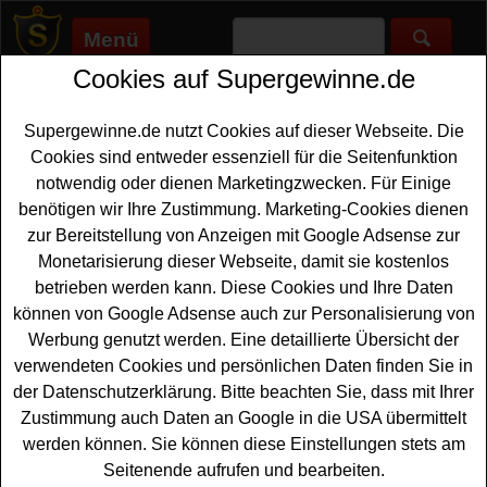
Menü
Cookies auf Supergewinne.de
Supergewinne.de
>
Gewinnspiele
>
Sonstige Gewinnspiele
>
Eatsmarter Gewinnspiel - Pistazien Produktset gewinnen
Supergewinne.de nutzt Cookies auf dieser Webseite. Die
Anzeige:
Cookies sind entweder essenziell für die Seitenfunktion
notwendig oder dienen Marketingzwecken. Für Einige
Anzeige:
benötigen wir Ihre Zustimmung. Marketing-Cookies dienen
zur Bereitstellung von Anzeigen mit Google Adsense zur
Eatsmarter Gewinnspiel - Pistazien
Monetarisierung dieser Webseite, damit sie kostenlos
Produktset gewinnen
betrieben werden kann. Diese Cookies und Ihre Daten
können von Google Adsense auch zur Personalisierung von
Alle Pistazien-Fans unter den Gewinnern sollten bei
Werbung genutzt werden. Eine detaillierte Übersicht der
diesem kostenlosen Eatsmarter Gewinnspiel mitspielen.
verwendeten Cookies und persönlichen Daten finden Sie in
Eatsmarter verlost drei Produktsets Pistazien mit jeweils
der Datenschutzerklärung. Bitte beachten Sie, dass mit Ihrer
leckeren Pistazien und dem
Buch
Mein Mikrobiom
Zustimmung auch Daten an Google in die USA übermittelt
Masterplan von Prof. Dr. Andreas Michalsen. Falls Sie
werden können. Sie können diese Einstellungen stets am
ein solches Produktpaket gewinnen möchten, sollten Sie
Seitenende aufrufen und bearbeiten.
gleich die Lösung der Preisfrage herausfinden und