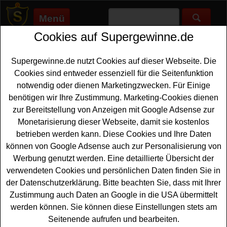
Menü
Cookies auf Supergewinne.de
Supergewinne.de
>
Gewinnspiele
>
Buch
Buch gewinnen - Buch Gewinnspiel
Supergewinne.de nutzt Cookies auf dieser Webseite. Die
Cookies sind entweder essenziell für die Seitenfunktion
Aktuelle Buch Gewinnspiele 2026 bei Supergewinne.de ✅
notwendig oder dienen Marketingzwecken. Für Einige
Jetzt kostenlos mitmachen und mit etwas Glück ein Buch
benötigen wir Ihre Zustimmung. Marketing-Cookies dienen
gewinnen. ✅
zur Bereitstellung von Anzeigen mit Google Adsense zur
Monetarisierung dieser Webseite, damit sie kostenlos
Anzeige:
betrieben werden kann. Diese Cookies und Ihre Daten
können von Google Adsense auch zur Personalisierung von
Werbung genutzt werden. Eine detaillierte Übersicht der
verwendeten Cookies und persönlichen Daten finden Sie in
der Datenschutzerklärung. Bitte beachten Sie, dass mit Ihrer
Zustimmung auch Daten an Google in die USA übermittelt
werden können. Sie können diese Einstellungen stets am
Seitenende aufrufen und bearbeiten.