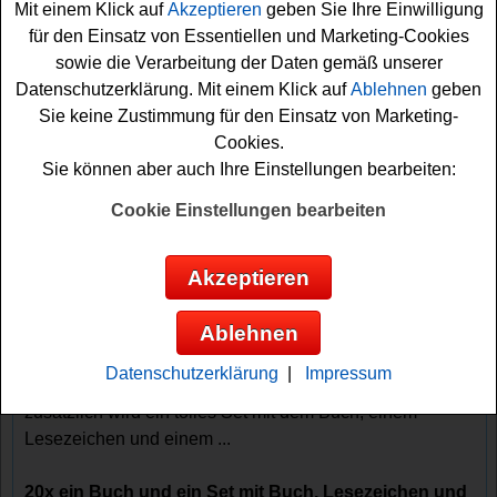
Mit einem Klick auf
Akzeptieren
geben Sie Ihre Einwilligung
für den Einsatz von Essentiellen und Marketing-Cookies
sowie die Verarbeitung der Daten gemäß unserer
Datenschutzerklärung. Mit einem Klick auf
Ablehnen
geben
Sie keine Zustimmung für den Einsatz von Marketing-
Cookies.
Gewinnspiele sortieren nach:
Sie können aber auch Ihre Einstellungen bearbeiten:
▼
Gewinnsumme
▲
▼
Gewinnanzahl
▲
Cookie Einstellungen bearbeiten
▼
Eintragungsdatum
▲
▼
Einsendeschluss
▲
Buchszene Gewinnspiel - Buch gewinnen
Akzeptieren
Ein kostenloses Buchszene Gewinnspiel für alle
Ablehnen
Gewinner, die gern ein tolles Buch gewinnen möchten.
Buchszene verlost zwanzig Exemplare des Buches Der
Datenschutzerklärung
|
Impressum
Zitronenbaum in meinem Garten von Andrea L´Arronge.
zusätzlich wird ein tolles Set mit dem Buch, einem
Lesezeichen und einem ...
20x ein Buch und ein Set mit Buch, Lesezeichen und