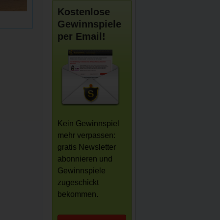
Kostenlose
Gewinnspiele
per Email!
Kein Gewinnspiel
mehr verpassen:
gratis Newsletter
abonnieren und
Gewinnspiele
zugeschickt
bekommen.