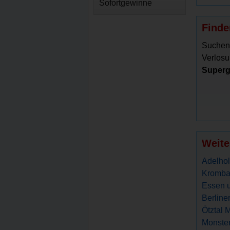
Sofortgewinne
Finde
Suchen
Verlosu
Superg
Weite
Adelhol
Kromba
Essen 
Berline
Ötztal 
Monster