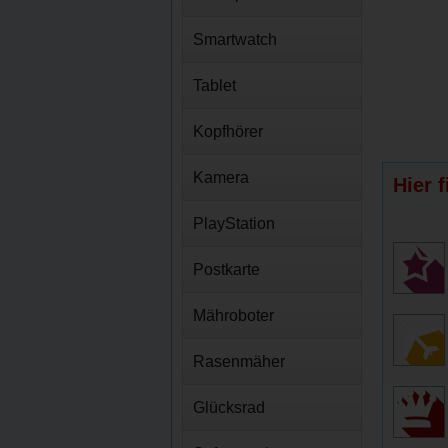
Smartwatch
Tablet
Kopfhörer
Kamera
Hier 
PlayStation
Postkarte
Mähroboter
Rasenmäher
Glücksrad