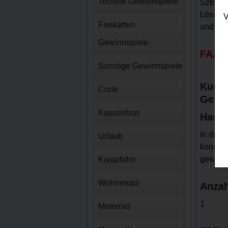
Technik Gewinnspiele
Szentku
Lösung 
V
Freikarten
und ver
Gewinnspiele
FAZ v
Sonstige Gewinnspiele
Kurz-
Code
Gewin
Kassenbon
Haupt
In dies
Urlaub
konnten
gewinn
Kreuzfahrt
Wohnmobil
Anzah
1
Motorrad