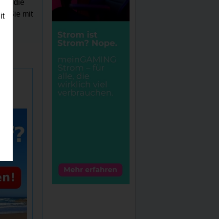
link die
n Sie mit
it