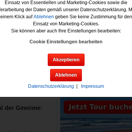
thy verlost. Falls Sie das Buch gewinnen möchten, sollten Sie f
Einsatz von Essentiellen und Marketing-Cookies sowie die
herausfinden und an die angegebene Adresse schicken. Mache
erarbeitung der Daten gemäß unserer Datenschutzerklärung. M
suchen Sie Ihr Glück!
einem Klick auf
Ablehnen
geben Sie keine Zustimmung für den
Einsatz von Marketing-Cookies.
erlost ein tolles Buch
Sie können aber auch Ihre Einstellungen bearbeiten:
Cookie Einstellungen bearbeiten
Anzeige:
Infos zum FAZ
nspiel
Akzeptieren
gewinne:
Ablehnen
em FAZ Gewinnspiel
 Sie ein tolles
Buch
Datenschutzerklärung
|
Impressum
en.
l der Gewinne: