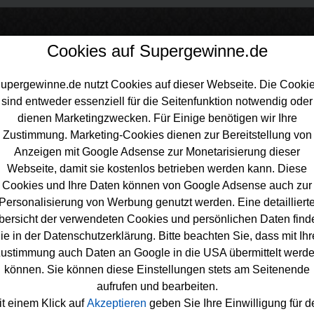
Cookies auf Supergewinne.de
upergewinne.de nutzt Cookies auf dieser Webseite. Die Cooki
sind entweder essenziell für die Seitenfunktion notwendig oder
inne.de
>
Gewinnspiele
>
Sonstige Gewinnspiele
>
FAZ Gewinnspiel
dienen Marketingzwecken. Für Einige benötigen wir Ihre
rätsel - tolles Buch gewinnen
Zustimmung. Marketing-Cookies dienen zur Bereitstellung von
Anzeigen mit Google Adsense zur Monetarisierung dieser
Webseite, damit sie kostenlos betrieben werden kann. Diese
Cookies und Ihre Daten können von Google Adsense auch zur
Personalisierung von Werbung genutzt werden. Eine detailliert
Gewinnspiel Literaturrätsel - tolles Bu
bersicht der verwendeten Cookies und persönlichen Daten find
ie in der Datenschutzerklärung. Bitte beachten Sie, dass mit Ihr
innen
ustimmung auch Daten an Google in die USA übermittelt werd
n ein tolles
Buch gewinnen
möchte, sollte bei diesem kostenl
können. Sie können diese Einstellungen stets am Seitenende
piel mitmachen. Bei dem FAZ Literaturrätsel im Januar wird e
aufrufen und bearbeiten.
hes Apropos Casanova - Das Brevier des Heiligen Orpheus vo
it einem Klick auf
Akzeptieren
geben Sie Ihre Einwilligung für d