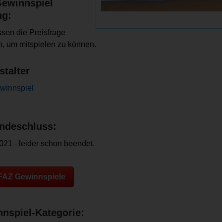
ewinnspiel
ng:
sen die Preisfrage
, um mitspielen zu können.
stalter
winnspiel
ndeschluss:
021 - leider schon beendet.
 FAZ Gewinnspiele
nspiel-Kategorie: