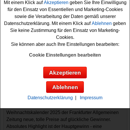
Mit einem Klick auf
Akzeptieren
geben Sie Ihre Einwilligung
für den Einsatz von Essentiellen und Marketing-Cookies
sowie die Verarbeitung der Daten gemäß unserer
Datenschutzerklärung. Mit einem Klick auf
Ablehnen
geben
Sie keine Zustimmung für den Einsatz von Marketing-
Cookies.
Sie können aber auch Ihre Einstellungen bearbeiten:
Cookie Einstellungen bearbeiten
Gewinnspiele sortieren nach:
▼
Gewinnsumme
▲
▼
Gewinnanzahl
▲
Akzeptieren
▼
Eintragungsdatum
▲
▼
Einsendeschluss
▲
Ablehnen
FAZ Adventskalender Gewinnspiel
Datenschutzerklärung
|
Impressum
Alle Jahre wieder startet das große FAZ
Adventskalender-Gewinnspiel. Jeden Tag warten im
Weihnachtskalender 2025 der Frankfurter Allgemeinen
Zeitung neue, tolle Preise auf glückliche Gewinner.
Absolutes Highlight ist der Hauptgewinn - eine