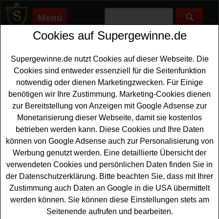
Menü
Cookies auf Supergewinne.de
Supergewinne.de
>
Gewinnspiele
>
Faz
FAZ Gewinnspiel
Supergewinne.de nutzt Cookies auf dieser Webseite. Die
Cookies sind entweder essenziell für die Seitenfunktion
Jetzt beim FAZ Gewinnspiel mitmachen und tolle Preise
notwendig oder dienen Marketingzwecken. Für Einige
gewinnen. ✅ FAZ Gewinnspiele, die auf Supergewinne.de
benötigen wir Ihre Zustimmung. Marketing-Cookies dienen
gelistet sind, finden Sie hier. ✅
zur Bereitstellung von Anzeigen mit Google Adsense zur
Monetarisierung dieser Webseite, damit sie kostenlos
FAZ Gewinnspiele
betrieben werden kann. Diese Cookies und Ihre Daten
können von Google Adsense auch zur Personalisierung von
Anzeige:
Werbung genutzt werden. Eine detaillierte Übersicht der
verwendeten Cookies und persönlichen Daten finden Sie in
der Datenschutzerklärung. Bitte beachten Sie, dass mit Ihrer
Zustimmung auch Daten an Google in die USA übermittelt
werden können. Sie können diese Einstellungen stets am
Seitenende aufrufen und bearbeiten.