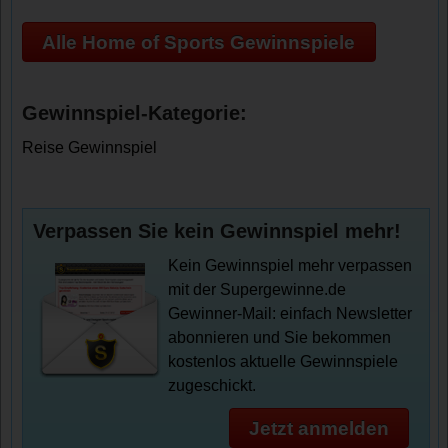
Alle Home of Sports Gewinnspiele
Gewinnspiel-Kategorie:
Reise Gewinnspiel
Verpassen Sie kein Gewinnspiel mehr!
Kein Gewinnspiel mehr verpassen
mit der Supergewinne.de
Gewinner-Mail: einfach Newsletter
abonnieren und Sie bekommen
kostenlos aktuelle Gewinnspiele
zugeschickt.
Jetzt anmelden