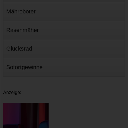
Mähroboter
Rasenmäher
Glücksrad
Sofortgewinne
Anzeige: