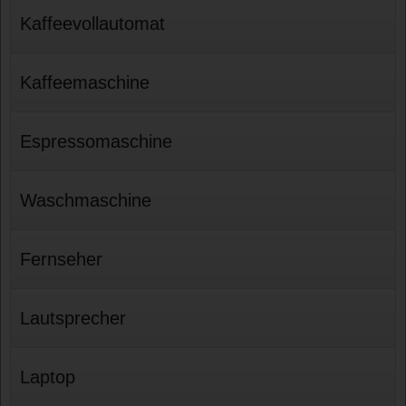
Kaffeevollautomat
Kaffeemaschine
Espressomaschine
Waschmaschine
Fernseher
Lautsprecher
Laptop