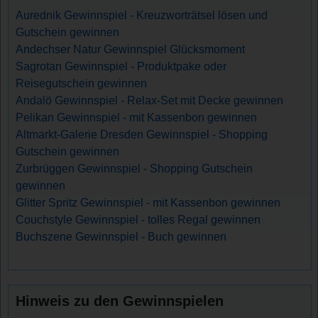
Aurednik Gewinnspiel - Kreuzworträtsel lösen und
Gutschein gewinnen
Andechser Natur Gewinnspiel Glücksmoment
Sagrotan Gewinnspiel - Produktpake oder
Reisegutschein gewinnen
Andalö Gewinnspiel - Relax-Set mit Decke gewinnen
Pelikan Gewinnspiel - mit Kassenbon gewinnen
Altmarkt-Galerie Dresden Gewinnspiel - Shopping
Gutschein gewinnen
Zurbrüggen Gewinnspiel - Shopping Gutschein
gewinnen
Glitter Spritz Gewinnspiel - mit Kassenbon gewinnen
Couchstyle Gewinnspiel - tolles Regal gewinnen
Buchszene Gewinnspiel - Buch gewinnen
Hinweis zu den Gewinnspielen