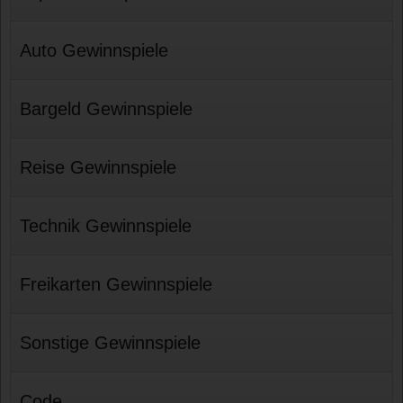
Auto Gewinnspiele
Bargeld Gewinnspiele
Reise Gewinnspiele
Technik Gewinnspiele
Freikarten Gewinnspiele
Sonstige Gewinnspiele
Code