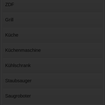
ZDF
Grill
Küche
Küchenmaschine
Kühlschrank
Staubsauger
Saugroboter