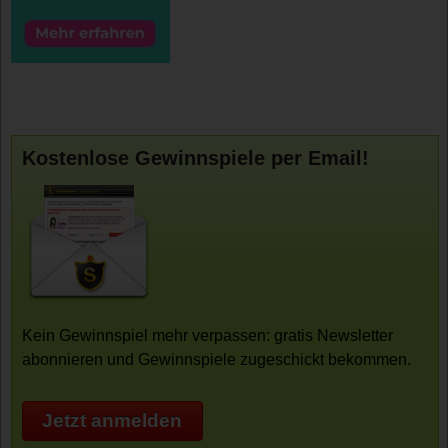
Kostenlose Gewinnspiele per Email!
Kein Gewinnspiel mehr verpassen: gratis Newsletter
abonnieren und Gewinnspiele zugeschickt bekommen.
Jetzt anmelden