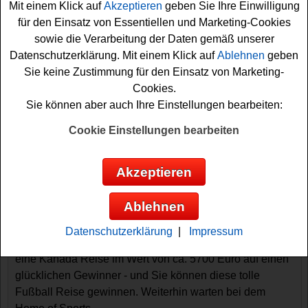
Mit einem Klick auf
Akzeptieren
geben Sie Ihre Einwilligung
für den Einsatz von Essentiellen und Marketing-Cookies
sowie die Verarbeitung der Daten gemäß unserer
Datenschutzerklärung. Mit einem Klick auf
Ablehnen
geben
Sie keine Zustimmung für den Einsatz von Marketing-
Cookies.
Sie können aber auch Ihre Einstellungen bearbeiten:
Gewinnspiele sortieren nach:
Cookie Einstellungen bearbeiten
▼
Gewinnsumme
▲
▼
Gewinnanzahl
▲
▼
Eintragungsdatum
▲
▼
Einsendeschluss
▲
Akzeptieren
Home of Sports WM Tippspiel - Kanada
Reise gewinnen
Ablehnen
Ein kostenloses Home of Sports Gewinnspiel - das große
Datenschutzerklärung
|
Impressum
WM Tippspiel 2026. Als absoluter Hauptgewinn wartet
eine Kanada Reise im Wert von ca. 5700 Euro auf einen
glücklichen Gewinner - und Sie können diese tolle
Fußball Reise gewinnen. Weiterhin warten bei dem