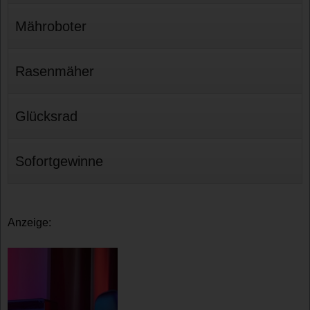
Mähroboter
Rasenmäher
Glücksrad
Sofortgewinne
Anzeige: