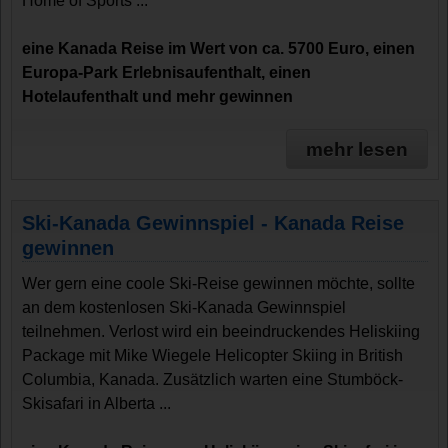
Home of Sports ...
eine Kanada Reise im Wert von ca. 5700 Euro, einen
Europa-Park Erlebnisaufenthalt, einen
Hotelaufenthalt und mehr gewinnen
mehr lesen
Ski-Kanada Gewinnspiel - Kanada Reise
gewinnen
Wer gern eine coole Ski-Reise gewinnen möchte, sollte
an dem kostenlosen Ski-Kanada Gewinnspiel
teilnehmen. Verlost wird ein beeindruckendes Heliskiing
Package mit Mike Wiegele Helicopter Skiing in British
Columbia, Kanada. Zusätzlich warten eine Stumböck-
Skisafari in Alberta ...