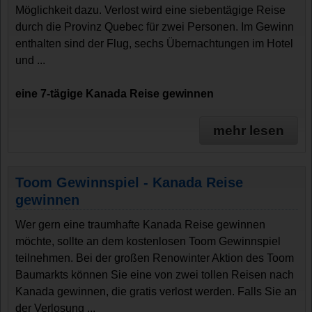
Möglichkeit dazu. Verlost wird eine siebentägige Reise
durch die Provinz Quebec für zwei Personen. Im Gewinn
enthalten sind der Flug, sechs Übernachtungen im Hotel
und ...
eine 7-tägige Kanada Reise gewinnen
mehr lesen
Toom Gewinnspiel - Kanada Reise
gewinnen
Wer gern eine traumhafte Kanada Reise gewinnen
möchte, sollte an dem kostenlosen Toom Gewinnspiel
teilnehmen. Bei der großen Renowinter Aktion des Toom
Baumarkts können Sie eine von zwei tollen Reisen nach
Kanada gewinnen, die gratis verlost werden. Falls Sie an
der Verlosung ...