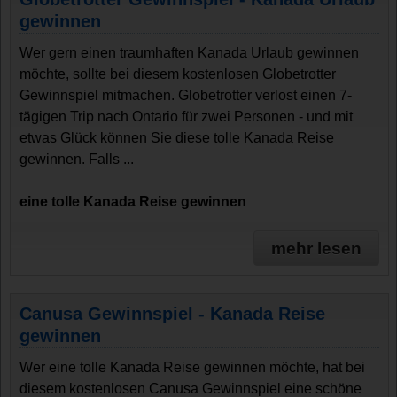
gewinnen
Wer gern einen traumhaften Kanada Urlaub gewinnen
möchte, sollte bei diesem kostenlosen Globetrotter
Gewinnspiel mitmachen. Globetrotter verlost einen 7-
tägigen Trip nach Ontario für zwei Personen - und mit
etwas Glück können Sie diese tolle Kanada Reise
gewinnen. Falls ...
eine tolle Kanada Reise gewinnen
mehr lesen
Canusa Gewinnspiel - Kanada Reise
gewinnen
Wer eine tolle Kanada Reise gewinnen möchte, hat bei
diesem kostenlosen Canusa Gewinnspiel eine schöne