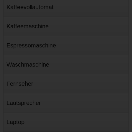
Kaffeevollautomat
Kaffeemaschine
Espressomaschine
Waschmaschine
Fernseher
Lautsprecher
Laptop