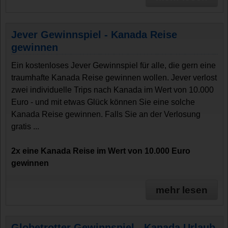
Jever Gewinnspiel - Kanada Reise
gewinnen
Ein kostenloses Jever Gewinnspiel für alle, die gern eine
traumhafte Kanada Reise gewinnen wollen. Jever verlost
zwei individuelle Trips nach Kanada im Wert von 10.000
Euro - und mit etwas Glück können Sie eine solche
Kanada Reise gewinnen. Falls Sie an der Verlosung
gratis ...
2x eine Kanada Reise im Wert von 10.000 Euro
gewinnen
mehr lesen
Globetrotter Gewinnspiel - Kanada Urlaub