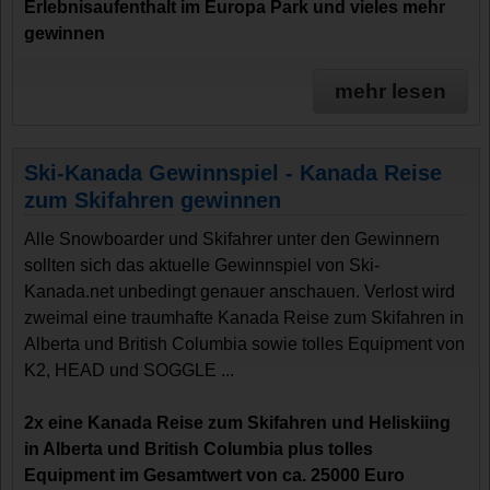
Erlebnisaufenthalt im Europa Park und vieles mehr
gewinnen
mehr lesen
Ski-Kanada Gewinnspiel - Kanada Reise
zum Skifahren gewinnen
Alle Snowboarder und Skifahrer unter den Gewinnern
sollten sich das aktuelle Gewinnspiel von Ski-
Kanada.net unbedingt genauer anschauen. Verlost wird
zweimal eine traumhafte Kanada Reise zum Skifahren in
Alberta und British Columbia sowie tolles Equipment von
K2, HEAD und SOGGLE ...
2x eine Kanada Reise zum Skifahren und Heliskiing
in Alberta und British Columbia plus tolles
Equipment im Gesamtwert von ca. 25000 Euro