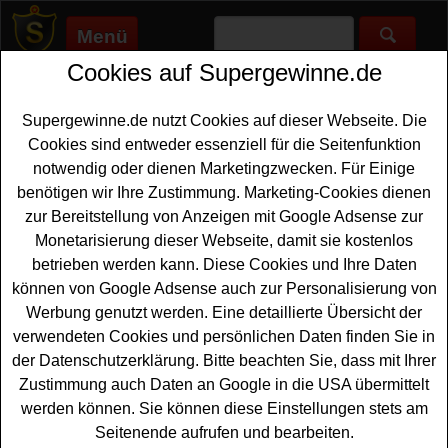
Menü
Cookies auf Supergewinne.de
Supergewinne.de
>
Gewinnspiele
>
Reise Gewinnspiele
>
Müller
Gewinnspiel - mit Coca Cola Kassenbon Finnland Reise
gewinnen
Supergewinne.de nutzt Cookies auf dieser Webseite. Die
Anzeige:
Cookies sind entweder essenziell für die Seitenfunktion
notwendig oder dienen Marketingzwecken. Für Einige
Anzeige:
benötigen wir Ihre Zustimmung. Marketing-Cookies dienen
zur Bereitstellung von Anzeigen mit Google Adsense zur
Monetarisierung dieser Webseite, damit sie kostenlos
Müller Gewinnspiel - mit Coca Cola
betrieben werden kann. Diese Cookies und Ihre Daten
Kassenbon Finnland Reise
können von Google Adsense auch zur Personalisierung von
gewinnen
Werbung genutzt werden. Eine detaillierte Übersicht der
verwendeten Cookies und persönlichen Daten finden Sie in
Ein tolles Müller Gewinnspiel mit Coca Cola Kassenbon
der Datenschutzerklärung. Bitte beachten Sie, dass mit Ihrer
für alle Gewinner, die gern eine traumhafte
Finnland
Zustimmung auch Daten an Google in die USA übermittelt
Reise gewinnen
möchten. Als absoluter Hauptgewinn
werden können. Sie können diese Einstellungen stets am
wartet eine Lappland Reise für zwei Personen auf einen
Seitenende aufrufen und bearbeiten.
glücklichen Gewinner. Zusätzlich werden 30 schöne