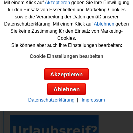
Mit einem Klick auf
Akzeptieren
geben Sie Ihre Einwilligung
Coca Cola
Fanpakete
verlost.
für den Einsatz von Essentiellen und Marketing-Cookies
sowie die Verarbeitung der Daten gemäß unserer
Falls Sie an dem Finnland Reise Gewinnspiel
Datenschutzerklärung. Mit einem Klick auf
Ablehnen
geben
teilnehmen möchten, müssen Sie im Aktionszeitraum die
Sie keine Zustimmung für den Einsatz von Marketing-
angegebenen Mengen und Produkte bei Müller kaufen
Cookies.
und den Kassenbon einsenden. Bitte beachten Sie die
Sie können aber auch Ihre Einstellungen bearbeiten:
genauen Teilnahmebedingungen. Vielleicht haben Sie ja
Glück und können die tolle Finnland
Reise gewinnen
?
Cookie Einstellungen bearbeiten
Auf jeden Fall viel Erfolg!
Akzeptieren
Müller verlost eine Finnland Reise und 30
Coca Cola Fanpakete
Ablehnen
Anzeige:
Datenschutzerklärung
|
Impressum