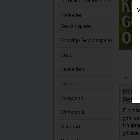
Technik Gewinnspiele
V
Freikarten
Gewinnspiele
Sonstige Gewinnspiele
Code
Kassenbon
▼
Gewi
Urlaub
Mülle
Kreuzfahrt
Reise
Ein tol
Wohnmobil
gern ei
Hauptge
Motorrad
glückli