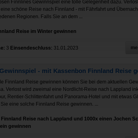
osen Finnlines Gewinnspiel eine tolle Gelegenheit dazu. Verlos
 eine schöne Reise nach Finnland - mit Fährfahrt und Übernach
edenen Regionen. Falls Sie an dem ...
innland Reise im Winter gewinnen
me
e:
3
Einsendeschluss:
31.01.2023
 Gewinnspiel - mit Kassenbon Finnland Reise 
lle Finnland Reise gewinnen können Sie bei dem aktuellen Gew
sa. Verlost wird zweimal eine Nordlicht-Reise nach Lappland in
ur, Rentier-Schlittenfahrt und Panorama-Hotel und mit etwas G
Sie eine solche Finnland Reise gewinnen. ...
e Finnland Reise nach Lappland und 1000x einen Jochen S
ein gewinnen