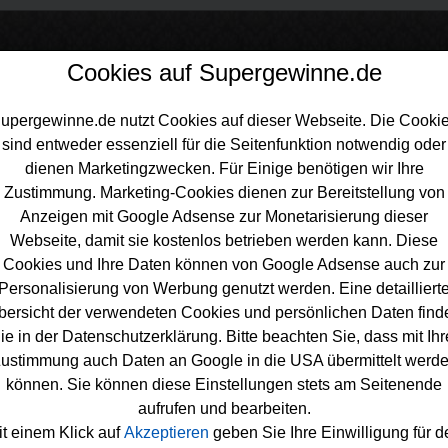
Cookies auf Supergewinne.de
upergewinne.de nutzt Cookies auf dieser Webseite. Die Cooki
sind entweder essenziell für die Seitenfunktion notwendig oder
inne.de
>
Gewinnspiele
>
Finnland-reise
dienen Marketingzwecken. Für Einige benötigen wir Ihre
and Reise gewinnen - Finnland Reise
Zustimmung. Marketing-Cookies dienen zur Bereitstellung von
Anzeigen mit Google Adsense zur Monetarisierung dieser
nspiel
Webseite, damit sie kostenlos betrieben werden kann. Diese
 Finnland Reise Gewinnspiele 2026 bei Supergewinne.de ✅ Jetz
Cookies und Ihre Daten können von Google Adsense auch zur
n und mit etwas Glück eine Finnland Reise gewinnen. ✅
Personalisierung von Werbung genutzt werden. Eine detailliert
bersicht der verwendeten Cookies und persönlichen Daten find
ie in der Datenschutzerklärung. Bitte beachten Sie, dass mit Ihr
ustimmung auch Daten an Google in die USA übermittelt werd
können. Sie können diese Einstellungen stets am Seitenende
aufrufen und bearbeiten.
it einem Klick auf
Akzeptieren
geben Sie Ihre Einwilligung für d