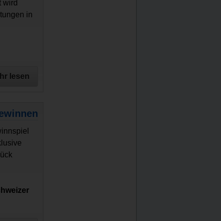
t wird
tungen in
hr lesen
gewinnen
innspiel
klusive
lück
chweizer