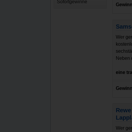
Sofortgewinne
Gewinn
Samso
Wer ger
kostenl
sechstä
Neben d
eine t
Gewinn
Rewe 
Lappl
Wer ger