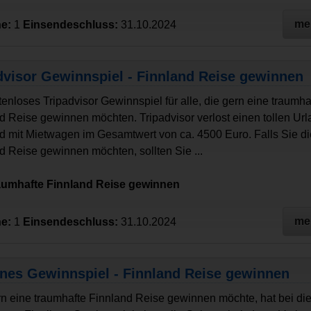
me
e:
1
Einsendeschluss:
31.10.2024
dvisor Gewinnspiel - Finnland Reise gewinnen
tenloses Tripadvisor Gewinnspiel für alle, die gern eine traumha
d Reise gewinnen möchten. Tripadvisor verlost einen tollen Url
d mit Mietwagen im Gesamtwert von ca. 4500 Euro. Falls Sie d
d Reise gewinnen möchten, sollten Sie ...
raumhafte Finnland Reise gewinnen
me
e:
1
Einsendeschluss:
31.10.2024
ines Gewinnspiel - Finnland Reise gewinnen
n eine traumhafte Finnland Reise gewinnen möchte, hat bei d