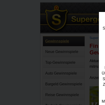
S
Supergew
Gewinnspiele
Finnl
Gewin
Neue Gewinnspiele
Aktuelle
Top-Gewinnspiele
mitmache
Auto Gewinnspiele
Ü
Anzeige:
S
Bargeld Gewinnspiele
Z
Reise Gewinnspiele
M