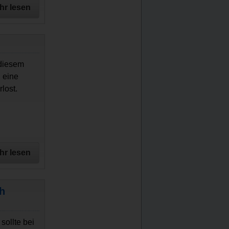
hr lesen
 diesem
 eine
lost.
hr lesen
h
ollte bei