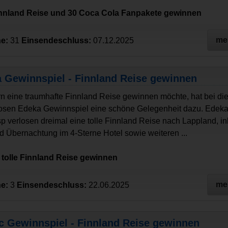
innland Reise und 30 Coca Cola Fanpakete gewinnen
me
e:
31
Einsendeschluss:
07.12.2025
 Gewinnspiel - Finnland Reise gewinnen
n eine traumhafte Finnland Reise gewinnen möchte, hat bei d
osen Edeka Gewinnspiel eine schöne Gelegenheit dazu. Edek
sp verlosen dreimal eine tolle Finnland Reise nach Lappland, in
d Übernachtung im 4-Sterne Hotel sowie weiteren ...
 tolle Finnland Reise gewinnen
me
e:
3
Einsendeschluss:
22.06.2025
c Gewinnspiel - Finnland Reise gewinnen