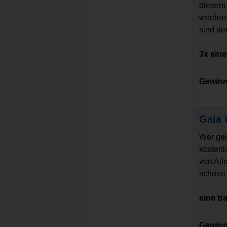
diesem 
werden 
sind der
3x ein
Gewinn
Gala 
Wer ger
kostenl
von Ail
schöne 
eine t
Gewinn