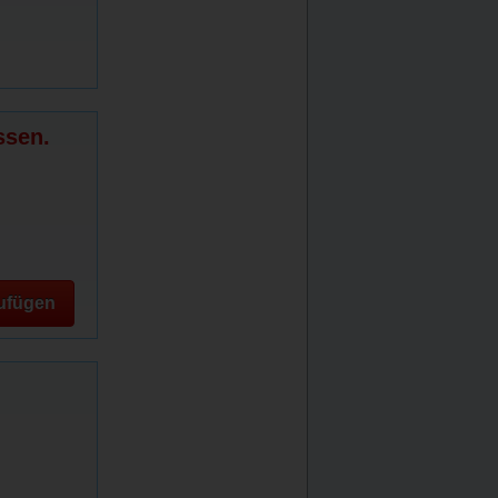
ssen.
ufügen