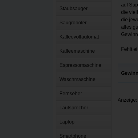
auf Sup
Staubsauger
die vie
die jew
Saugroboter
alles g
Gewinns
Kaffeevollautomat
Fehlt e
Kaffeemaschine
Espressomaschine
Gewinn
Waschmaschine
Fernseher
Anzeige:
Lautsprecher
Laptop
Smartphone