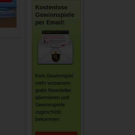
Kostenlose
Gewinnspiele
per Email!
Kein Gewinnspiel
mehr verpassen:
gratis Newsletter
abonnieren und
Gewinnspiele
zugeschickt
bekommen.