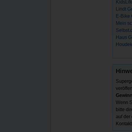
KidsLif
Lindt G
E-Bike 
Mein sc
Selbst.
Haus Ge
Houdek
Hinwe
Superge
veröffen
Gewinns
Wenn Si
bitte d
auf der
Kontakt