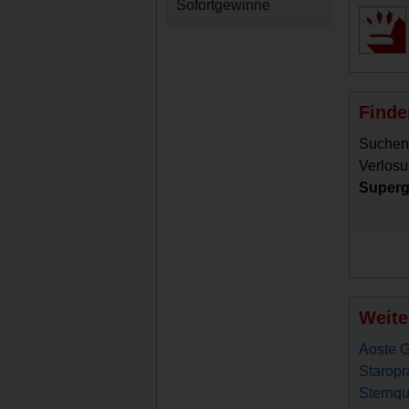
Sofortgewinne
Finde
Suchen
Verlosu
Superg
Weite
Aoste G
Starop
Sternqu