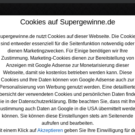
Cookies auf Supergewinne.de
upergewinne.de nutzt Cookies auf dieser Webseite. Die Cooki
sind entweder essenziell für die Seitenfunktion notwendig oder
inne.de
>
Gewinnspiele
>
Reise Gewinnspiele
>
BMW Gewinnspiel - P
dienen Marketingzwecken. Für Einige benötigen wir Ihre
n
Zustimmung. Marketing-Cookies dienen zur Bereitstellung von
Anzeigen mit Google Adsense zur Monetarisierung dieser
Webseite, damit sie kostenlos betrieben werden kann. Diese
Cookies und Ihre Daten können von Google Adsense auch zur
Personalisierung von Werbung genutzt werden. Eine detailliert
Gewinnspiel - Paris Reise gewinnen
bersicht der verwendeten Cookies und persönlichen Daten find
ie in der Datenschutzerklärung. Bitte beachten Sie, dass mit Ihr
n eine tolle
Paris Reise gewinnen
möchte, sollte bei diesem ko
ustimmung auch Daten an Google in die USA übermittelt werd
winnspiel mitmachen. BMW verlost einen dreitägigen Roadtr
können. Sie können diese Einstellungen stets am Seitenende
ve50 nach Paris. Im Gewinn enthalten sind dabei die Übernach
aufrufen und bearbeiten.
ickets
für das EuroLeague-Top-Spiel Paris Basketball gegen F
it einem Klick auf
Akzeptieren
geben Sie Ihre Einwilligung für d