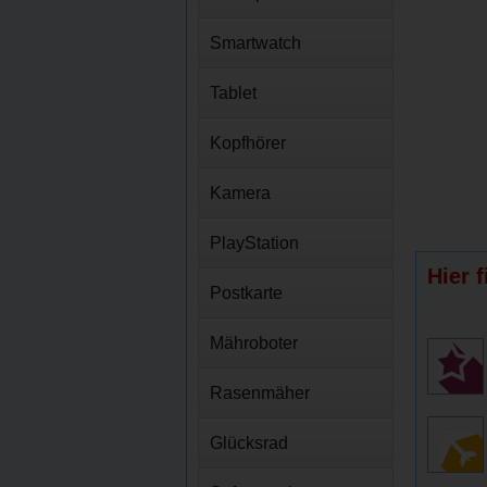
Smartwatch
Tablet
Kopfhörer
Kamera
PlayStation
Hier 
Postkarte
Mähroboter
Rasenmäher
Glücksrad