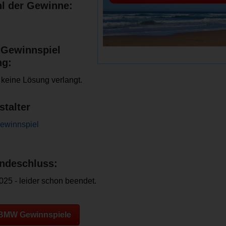
l der Gewinne:
Gewinnspiel
ng:
 keine Lösung verlangt.
stalter
winnspiel
ndeschluss:
025 - leider schon beendet.
 BMW Gewinnspiele