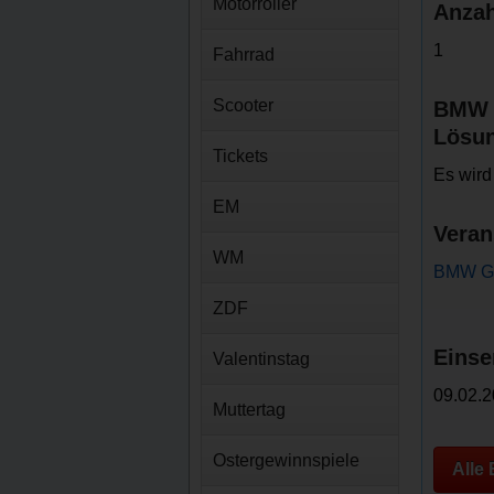
Motorroller
Anzah
1
Fahrrad
Scooter
BMW 
Lösu
Tickets
Es wird
EM
Veran
WM
BMW Ge
ZDF
Einse
Valentinstag
09.02.2
Muttertag
Ostergewinnspiele
Alle