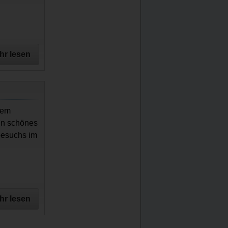
hr lesen
sem
in schönes
vbesuchs im
hr lesen