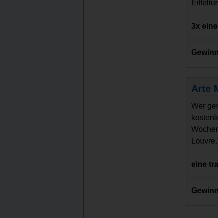
Eiffelt
3x ein
Gewinn
Arte 
Wer ger
kostenl
Wochene
Louvre,
eine t
Gewinn