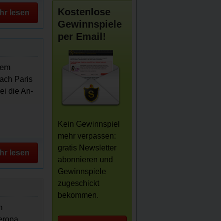
Kostenlose
hr lesen
Gewinnspiele
per Email!
sem
ach Paris
ei die An-
Kein Gewinnspiel
mehr verpassen:
gratis Newsletter
hr lesen
abonnieren und
Gewinnspiele
zugeschickt
bekommen.
m
eropa