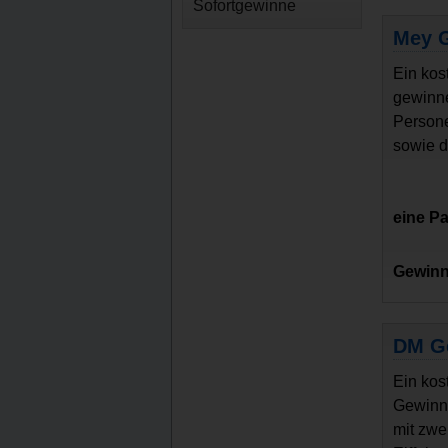
Sofortgewinne
Mey G
Ein kos
gewinne
Persone
sowie d
eine Pa
Gewinn
DM Ge
Ein kos
Gewinne
mit zwe