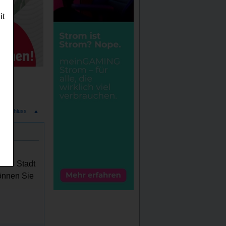
it
ndeschluss
▲
 die Stadt
können Sie