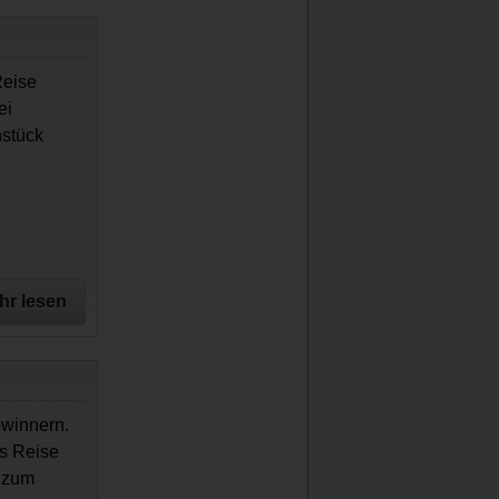
Reise
ei
hstück
hr lesen
ewinnern.
is Reise
g zum