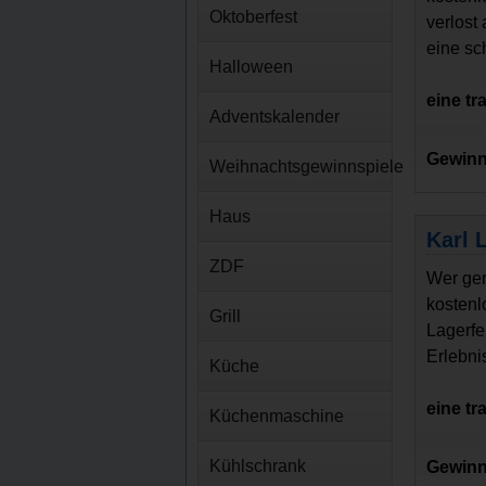
Oktoberfest
verlost
eine sch
Halloween
eine t
Adventskalender
Gewinn
Weihnachtsgewinnspiele
Haus
Karl 
ZDF
Wer ger
kostenl
Grill
Lagerfe
Erlebni
Küche
eine t
Küchenmaschine
Kühlschrank
Gewinn