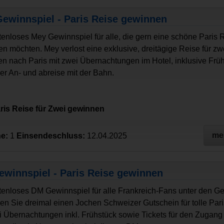
ewinnspiel - Paris Reise gewinnen
tenloses Mey Gewinnspiel für alle, die gern eine schöne Paris 
n möchten. Mey verlost eine exklusive, dreitägige Reise für zw
n nach Paris mit zwei Übernachtungen im Hotel, inklusive Frü
er An- und abreise mit der Bahn.
ris Reise für Zwei gewinnen
me
e:
1
Einsendeschluss:
12.04.2025
winnspiel - Paris Reise gewinnen
tenloses DM Gewinnspiel für alle Frankreich-Fans unter den G
n Sie dreimal einen Jochen Schweizer Gutschein für tolle Par
i Übernachtungen inkl. Frühstück sowie Tickets für den Zugan