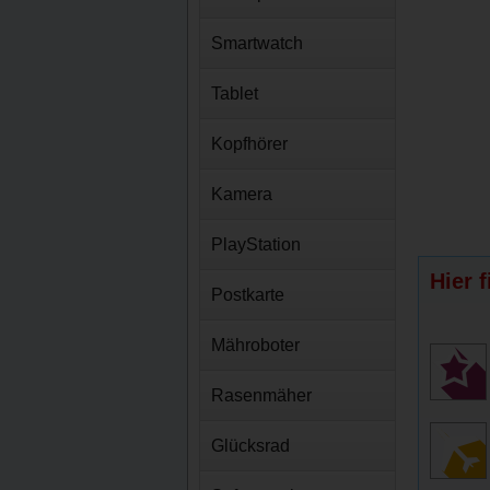
Smartwatch
Tablet
Kopfhörer
Kamera
PlayStation
Hier 
Postkarte
Mähroboter
Rasenmäher
Glücksrad