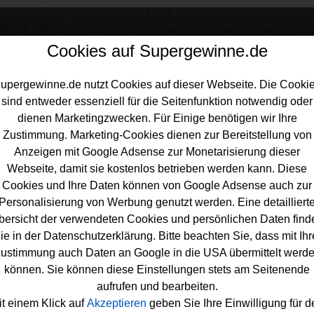
Cookies auf Supergewinne.de
upergewinne.de nutzt Cookies auf dieser Webseite. Die Cooki
sind entweder essenziell für die Seitenfunktion notwendig oder
inne.de
>
Gewinnspiele
>
Reise Gewinnspiele
>
Bürger Gewinnspiel -
dienen Marketingzwecken. Für Einige benötigen wir Ihre
sen gewinnen
Zustimmung. Marketing-Cookies dienen zur Bereitstellung von
Anzeigen mit Google Adsense zur Monetarisierung dieser
Webseite, damit sie kostenlos betrieben werden kann. Diese
Cookies und Ihre Daten können von Google Adsense auch zur
Personalisierung von Werbung genutzt werden. Eine detailliert
er Gewinnspiel - 3 Europa Park Reisen
bersicht der verwendeten Cookies und persönlichen Daten find
ie in der Datenschutzerklärung. Bitte beachten Sie, dass mit Ihr
innen
ustimmung auch Daten an Google in die USA übermittelt werd
tenloses Bürger Gewinnspiel für alle Gewinner, die gern in Frei
können. Sie können diese Einstellungen stets am Seitenende
Verlost wird dreimal ein
Erlebnisaufenthalt
im Europa Park Rust
aufrufen und bearbeiten.
eine solche Europa Park Reise gewinnen.
it einem Klick auf
Akzeptieren
geben Sie Ihre Einwilligung für d