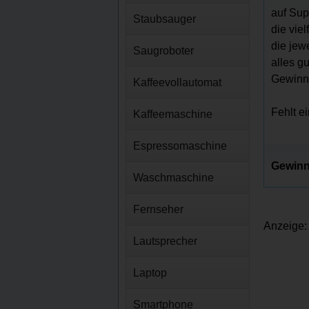
auf Sup
Staubsauger
die vie
die jew
Saugroboter
alles g
Gewinns
Kaffeevollautomat
Fehlt e
Kaffeemaschine
Espressomaschine
Gewinn
Waschmaschine
Fernseher
Anzeige:
Lautsprecher
Laptop
Smartphone