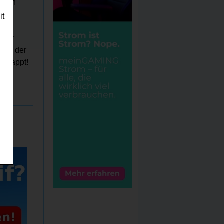
sonen
.
it
 nur
eine der
 klappt!