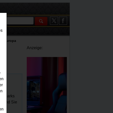
es
 3 Europa
Anzeige:
e
en
er
en
zeitparks
 - und Sie
en