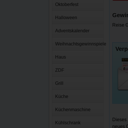
Oktoberfest
Gewin
Halloween
Reise 
Adventskalender
Weihnachtsgewinnspiele
Verp
Haus
ZDF
Grill
Küche
Küchenmaschine
Dieses 
Kühlschrank
neues G