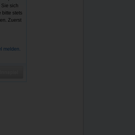
 Sie sich
bitte stets
en. Zuerst
el melden.
nnspiel