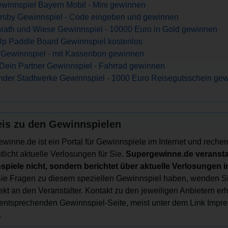
winnspiel Bayern Mobil - Mini gewinnen
sby Gewinnspiel - Code eingeben und gewinnen
ath und Wiese Gewinnspiel - 10000 Euro in Gold gewinnen
p Paddle Board Gewinnspiel kostenlos
 Gewinnspiel - mit Kassenbon gewinnen
 Dein Partner Gewinnspiel - Fahrrad gewinnen
der Stadtwerke Gewinnspiel - 1000 Euro Reisegutsschein ge
is zu den Gewinnspielen
winne.de ist ein Portal für Gewinnspiele im Internet und recher
tlicht aktuelle Verlosungen für Sie.
Supergewinne.de veranstal
piele nicht, sondern berichtet über aktuelle Verlosungen im
e Fragen zu diesem speziellen Gewinnspiel haben, wenden Si
irekt an den Veranstalter. Kontakt zu den jeweiligen Anbietern er
 entsprechenden Gewinnspiel-Seite, meist unter dem Link Impr
.