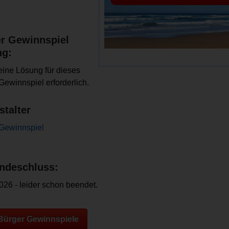
r Gewinnspiel
ng:
keine Lösung für dieses
Gewinnspiel erforderlich.
stalter
Gewinnspiel
ndeschluss:
026 - leider schon beendet.
 Bürger Gewinnspiele