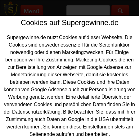
Menü
Cookies auf Supergewinne.de
Supergewinne.de
>
Gewinnspiele
>
Europa-park-tickets
Europa Park Tickets gewinnen
Supergewinne.de nutzt Cookies auf dieser Webseite. Die
Cookies sind entweder essenziell für die Seitenfunktion
Der Europa-Park ist ein beliebtes Ziel und gern werden
notwendig oder dienen Marketingzwecken. Für Einige
dafür Tickets bei kostenlosen Gewinnspielen verlost.
benötigen wir Ihre Zustimmung. Marketing-Cookies dienen
Aktuelle Europa Park Tickets Gewinnspiele ✅ Jetzt
zur Bereitstellung von Anzeigen mit Google Adsense zur
kostenlos mitmachen und mit etwas Glück Europa Park
Monetarisierung dieser Webseite, damit sie kostenlos
Tickets gewinnen. ✅
betrieben werden kann. Diese Cookies und Ihre Daten
Anzeige:
können von Google Adsense auch zur Personalisierung von
Werbung genutzt werden. Eine detaillierte Übersicht der
verwendeten Cookies und persönlichen Daten finden Sie in
der Datenschutzerklärung. Bitte beachten Sie, dass mit Ihrer
Zustimmung auch Daten an Google in die USA übermittelt
werden können. Sie können diese Einstellungen stets am
Seitenende aufrufen und bearbeiten.