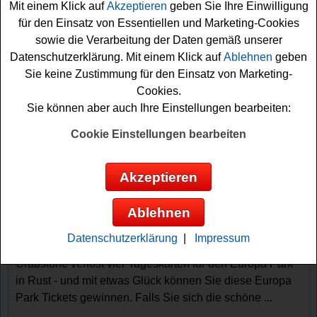
Mit einem Klick auf
Akzeptieren
geben Sie Ihre Einwilligung
für den Einsatz von Essentiellen und Marketing-Cookies
sowie die Verarbeitung der Daten gemäß unserer
Datenschutzerklärung. Mit einem Klick auf
Ablehnen
geben
Sie keine Zustimmung für den Einsatz von Marketing-
Cookies.
Sie können aber auch Ihre Einstellungen bearbeiten:
Gewinnspiele sortieren nach:
▼
Gewinnsumme
▲
▼
Gewinnanzahl
▲
Cookie Einstellungen bearbeiten
▼
Eintragungsdatum
▲
▼
Einsendeschluss
▲
Akzeptieren
Freizeitpark Gewinnspiel kostenlos -
Europa Park Tickets gewinnen
Ablehnen
Wer gern tolle Freizeitpark Tickets gewinnen möchte,
Datenschutzerklärung
|
Impressum
sollte bei diesem kostenlosen Gewinnspiel mitmachen.
Crabstone verlost vier Tageskarten für den Europa Park
in Rust - und mit etwas Glück können Sie diese Europa
Park Tickets gewinnen. Falls Sie sich die schöne ...