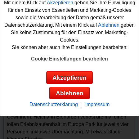
Mit einem Klick auf
Akzeptieren
geben Sie Ihre Einwilligung
für den Einsatz von Essentiellen und Marketing-Cookies
sowie die Verarbeitung der Daten gemäß unserer
Datenschutzerklärung. Mit einem Klick auf
Ablehnen
geben
Sie keine Zustimmung für den Einsatz von Marketing-
Cookies.
Sie können aber auch Ihre Einstellungen bearbeiten:
Gewinnspiele sortieren nach:
Cookie Einstellungen bearbeiten
▼
Gewinnsumme
▲
▼
Gewinnanzahl
▲
▼
Eintragungsdatum
▲
▼
Einsendeschluss
▲
Akzeptieren
Heitmann Eierfarben Gewinnspiel -
Europa Park Reise gewinnen
Ablehnen
Ein tolles Heitmann Eierfarben Gewinnspiel mit
Datenschutzerklärung
|
Impressum
Kassenbon für alle Freizeitpark-Fans unter den
Gewinnern. Heitmann Eierfarben verlost dreimal einen
tollen Erlebnisaufenthalt im Europa Park für jeweils vier
Personen, inklusive Übernachtung. Mit etwas Glück