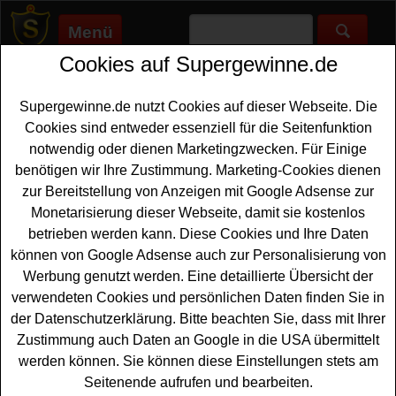
Menü
Cookies auf Supergewinne.de
Supergewinne.de
>
Gewinnspiele
>
Europa-park-reise
Europa Park Reise gewinnen -
Supergewinne.de nutzt Cookies auf dieser Webseite. Die
Europa Park Reise Gewinnspiel
Cookies sind entweder essenziell für die Seitenfunktion
notwendig oder dienen Marketingzwecken. Für Einige
Aktuelle Europa Park Reise Gewinnspiele 2026 bei
benötigen wir Ihre Zustimmung. Marketing-Cookies dienen
Supergewinne.de ✅ Jetzt kostenlos mitmachen und mit
zur Bereitstellung von Anzeigen mit Google Adsense zur
etwas Glück eine Europa Park Reise gewinnen. ✅
Monetarisierung dieser Webseite, damit sie kostenlos
betrieben werden kann. Diese Cookies und Ihre Daten
Anzeige:
können von Google Adsense auch zur Personalisierung von
Werbung genutzt werden. Eine detaillierte Übersicht der
verwendeten Cookies und persönlichen Daten finden Sie in
der Datenschutzerklärung. Bitte beachten Sie, dass mit Ihrer
Zustimmung auch Daten an Google in die USA übermittelt
werden können. Sie können diese Einstellungen stets am
Seitenende aufrufen und bearbeiten.