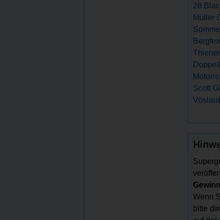
28 Blac
Müller 
Sommer
Bergfex
Thiene
Doppelh
Motorro
Scott G
Vöslaue
Hinwe
Superge
veröffen
Gewinns
Wenn Si
bitte d