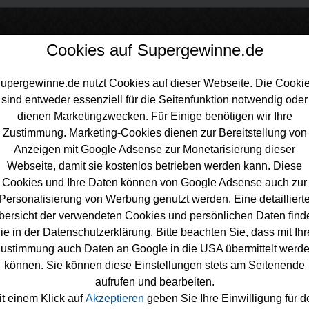
Cookies auf Supergewinne.de
upergewinne.de nutzt Cookies auf dieser Webseite. Die Cooki
sind entweder essenziell für die Seitenfunktion notwendig oder
inne.de
>
Gewinnspiele
>
Sonstige Gewinnspiele
>
Fleischwerke Zi
dienen Marketingzwecken. Für Einige benötigen wir Ihre
iel - Schmankerl Produktpaket gewinnen
Zustimmung. Marketing-Cookies dienen zur Bereitstellung von
Anzeigen mit Google Adsense zur Monetarisierung dieser
Webseite, damit sie kostenlos betrieben werden kann. Diese
Cookies und Ihre Daten können von Google Adsense auch zur
Personalisierung von Werbung genutzt werden. Eine detailliert
schwerke Zimmermann Gewinnspiel -
bersicht der verwendeten Cookies und persönlichen Daten find
ie in der Datenschutzerklärung. Bitte beachten Sie, dass mit Ihr
ankerl Produktpaket gewinnen
ustimmung auch Daten an Google in die USA übermittelt werd
n ein leckeres
Produktset gewinnen
möchte, sollte bei diesem
können. Sie können diese Einstellungen stets am Seitenende
osen Fleischwerke Zimmermann Gewinnspiel mitmachen. Verlo
aufrufen und bearbeiten.
ankerl Produktpakete und mit etwas Glück können Sie eins d
it einem Klick auf
Akzeptieren
geben Sie Ihre Einwilligung für d