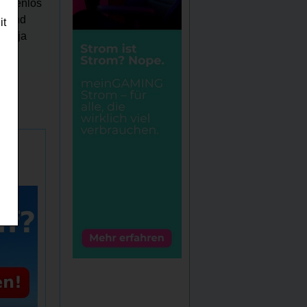
ostenlos
en und
it
Sie ja