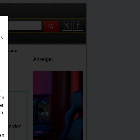
es
mmermann
Anzeige:
e
en
er
en
st werden
avon
en