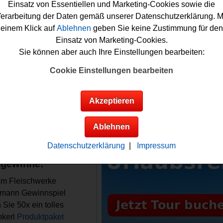
n. Falls Sie bei dem Fleischwerke Zimmermann Gewinnspiel k
Einsatz von Essentiellen und Marketing-Cookies sowie die
en möchten, müssen Sie nur kurz das kleine Formular ausfüll
erarbeitung der Daten gemäß unserer Datenschutzerklärung. M
sich damit schon Ihre Gewinnchance sichern. Vielleicht haben 
einem Klick auf
Ablehnen
geben Sie keine Zustimmung für den
Auf jeden Fall sind die Daumen bereits fest gedrückt!
Einsatz von Marketing-Cookies.
Sie können aber auch Ihre Einstellungen bearbeiten:
chwerke Zimmermann verlost 50x ein tolles
Cookie Einstellungen bearbeiten
nkerl Produktpaket
Akzeptieren
Anzeige:
Infos zum
chwerke
Ablehnen
ermann
nspiel
Datenschutzerklärung
|
Impressum
gewinne:
em Fleischwerke
mann Gewinnspiel
 Sie 50x ein tolles
kerl
Produktpaket