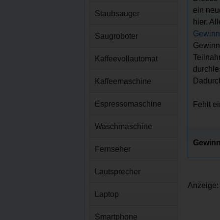
ein neu
Staubsauger
hier. A
Gewinns
Saugroboter
Gewinnc
Teilnah
Kaffeevollautomat
durchle
Dadurch
Kaffeemaschine
Espressomaschine
Fehlt e
Waschmaschine
Gewinn
Fernseher
Lautsprecher
Anzeige:
Laptop
Smartphone