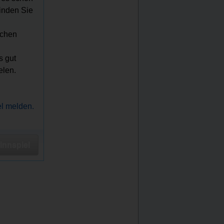
inden Sie
ichen
s gut
elen.
el melden.
nnspiel