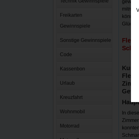
Technik Gewinnspiele
gewinne
mitmach
V
Freikarten
können 
Glück? 
Gewinnspiele
Fleis
Sonstige Gewinnspiele
Schma
Code
Kurz-
Kassenbon
Fleis
Zimm
Urlaub
Gewin
Kreuzfahrt
Haupt
Wohnmobil
In dies
Zimmer
Motorrad
konnten
Schman