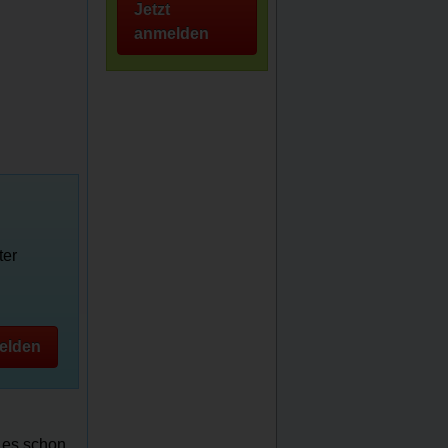
Jetzt
anmelden
ter
elden
t es schon