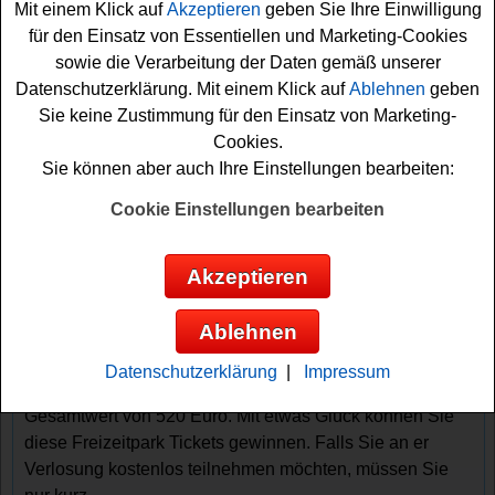
Mit einem Klick auf
Akzeptieren
geben Sie Ihre Einwilligung
für den Einsatz von Essentiellen und Marketing-Cookies
sowie die Verarbeitung der Daten gemäß unserer
Datenschutzerklärung. Mit einem Klick auf
Ablehnen
geben
Sie keine Zustimmung für den Einsatz von Marketing-
Cookies.
Sie können aber auch Ihre Einstellungen bearbeiten:
Gewinnspiele sortieren nach:
Cookie Einstellungen bearbeiten
▼
Gewinnsumme
▲
▼
Gewinnanzahl
▲
▼
Eintragungsdatum
▲
▼
Einsendeschluss
▲
Akzeptieren
Freizeitpark Gewinnspiel kostenlos -
Disneyland Tickets gewinnen
Ablehnen
Ein kostenloses Freizeitpark Gewinnspiel hat Crabstone
Datenschutzerklärung
|
Impressum
gestartet. Verlost werden vier Disneyland Tickets im
Gesamtwert von 520 Euro. Mit etwas Glück können Sie
diese Freizeitpark Tickets gewinnen. Falls Sie an er
Verlosung kostenlos teilnehmen möchten, müssen Sie