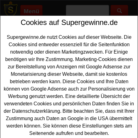
Menü
Cookies auf Supergewinne.de
Supergewinne.de
>
Gewinnspiele
>
Freizeitpark-tickets
Freizeitpark Tickets gewinnen -
Supergewinne.de nutzt Cookies auf dieser Webseite. Die
Freizeitpark Tickets Gewinnspiel
Cookies sind entweder essenziell für die Seitenfunktion
notwendig oder dienen Marketingzwecken. Für Einige
Aktuelle Freizeitpark Tickets Gewinnspiele 2026 bei
benötigen wir Ihre Zustimmung. Marketing-Cookies dienen
Supergewinne.de ✅ Jetzt kostenlos mitmachen und mit
zur Bereitstellung von Anzeigen mit Google Adsense zur
etwas Glück Freizeitpark Tickets gewinnen. ✅
Monetarisierung dieser Webseite, damit sie kostenlos
betrieben werden kann. Diese Cookies und Ihre Daten
Anzeige:
können von Google Adsense auch zur Personalisierung von
Werbung genutzt werden. Eine detaillierte Übersicht der
verwendeten Cookies und persönlichen Daten finden Sie in
der Datenschutzerklärung. Bitte beachten Sie, dass mit Ihrer
Zustimmung auch Daten an Google in die USA übermittelt
werden können. Sie können diese Einstellungen stets am
Seitenende aufrufen und bearbeiten.