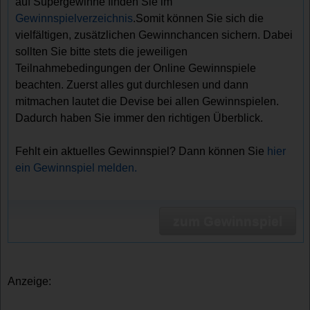
auf Supergewinne finden Sie im
Gewinnspielverzeichnis
.Somit können Sie sich die
vielfältigen, zusätzlichen Gewinnchancen sichern. Dabei
sollten Sie bitte stets die jeweiligen
Teilnahmebedingungen der Online Gewinnspiele
beachten. Zuerst alles gut durchlesen und dann
mitmachen lautet die Devise bei allen Gewinnspielen.
Dadurch haben Sie immer den richtigen Überblick.
Fehlt ein aktuelles Gewinnspiel? Dann können Sie
hier
ein Gewinnspiel melden.
zum Gewinnspiel
Anzeige: