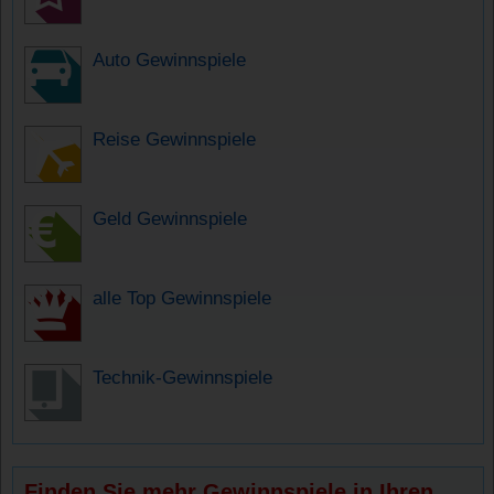
Auto Gewinnspiele
Reise Gewinnspiele
Geld Gewinnspiele
alle Top Gewinnspiele
Technik-Gewinnspiele
Finden Sie mehr Gewinnspiele in Ihren