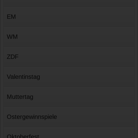
EM
WM
ZDF
Valentinstag
Muttertag
Ostergewinnspiele
Oktoberfest