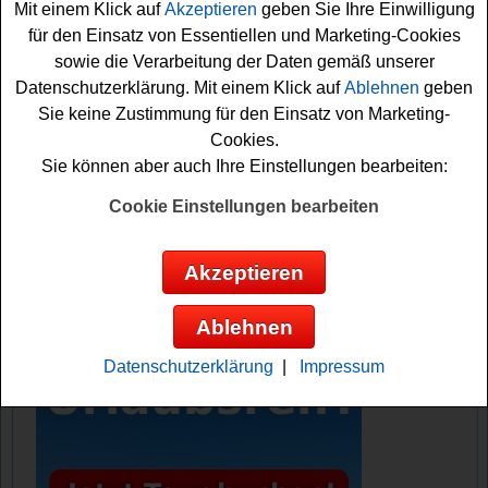
genauen Teilnahmebedingungen. Sie können bei
Mit einem Klick auf
Akzeptieren
geben Sie Ihre Einwilligung
diesem Gewinnspiel auch per Postkarte mitmachen.
für den Einsatz von Essentiellen und Marketing-Cookies
Vielleicht haben Sie ja Glück und können die Disneyland
sowie die Verarbeitung der Daten gemäß unserer
Tickets gewinnen? Auf jeden Fall drücken wir schone
Datenschutzerklärung. Mit einem Klick auf
Ablehnen
geben
einmal fest die Daumen. Viel Glück!
Sie keine Zustimmung für den Einsatz von Marketing-
Cookies.
Sie können aber auch Ihre Einstellungen bearbeiten:
Crabstone verlost 4 Disneyland
Freizeitpark Tickets im Gesamtwert von
Cookie Einstellungen bearbeiten
520 Euro
Akzeptieren
Anzeige:
Ablehnen
Datenschutzerklärung
|
Impressum