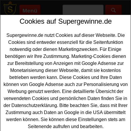
Menü
Cookies auf Supergewinne.de
Supergewinne.de
>
Gewinnspiele
>
Freikarten Gewinnspiele
>
Freizeitpark Gewinnspiel kostenlos - Disneyland Tickets
gewinnen
Supergewinne.de nutzt Cookies auf dieser Webseite. Die
Anzeige:
Cookies sind entweder essenziell für die Seitenfunktion
notwendig oder dienen Marketingzwecken. Für Einige
benötigen wir Ihre Zustimmung. Marketing-Cookies dienen
zur Bereitstellung von Anzeigen mit Google Adsense zur
Freizeitpark Gewinnspiel kostenlos
Monetarisierung dieser Webseite, damit sie kostenlos
- Disneyland Tickets gewinnen
betrieben werden kann. Diese Cookies und Ihre Daten
Ein kostenloses Freizeitpark Gewinnspiel hat Crabstone
können von Google Adsense auch zur Personalisierung von
gestartet. Verlost werden vier Disneyland
Tickets
im
Werbung genutzt werden. Eine detaillierte Übersicht der
Gesamtwert von 520 Euro. Mit etwas Glück können Sie
verwendeten Cookies und persönlichen Daten finden Sie in
diese Freizeitpark Tickets gewinnen. Falls Sie an er
der Datenschutzerklärung. Bitte beachten Sie, dass mit Ihrer
Verlosung kostenlos teilnehmen möchten, müssen Sie
Zustimmung auch Daten an Google in die USA übermittelt
nur kurz das kleine Formular ausfüllen und können sich
werden können. Sie können diese Einstellungen stets am
damit Ihre Gewinnchance sichern. Bitte beachten Sie die
Seitenende aufrufen und bearbeiten.