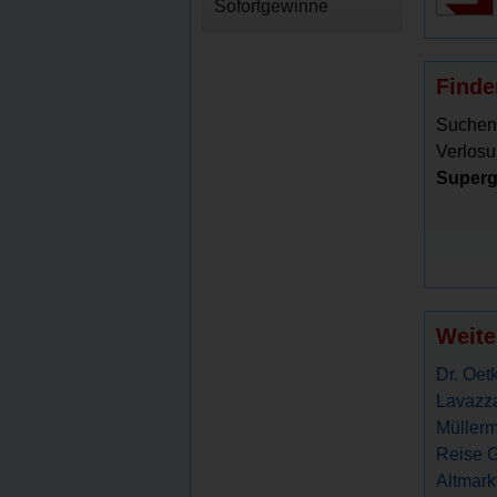
Sofortgewinne
Finde
Suchen
Verlosu
Superg
Weite
Dr. Oet
Lavazza
Müllerm
Reise G
Altmark