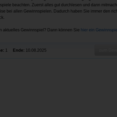
piele beachten. Zuerst alles gut durchlesen und dann mitmach
ise bei allen Gewinnspielen. Dadurch haben Sie immer den ric
ck.
in aktuelles Gewinnspiel? Dann können Sie
hier ein Gewinnspi
zum Gewi
e:
1
Ende:
10.08.2025