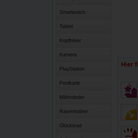
Smartwatch
Tablet
Kopfhörer
Kamera
Hier 
PlayStation
Postkarte
Mähroboter
Rasenmäher
Glücksrad