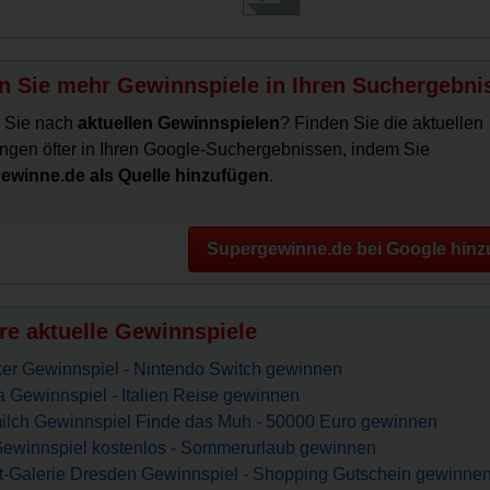
n Sie mehr Gewinnspiele in Ihren Suchergebni
 Sie nach
aktuellen Gewinnspielen
? Finden Sie die aktuellen
ngen öfter in Ihren Google-Suchergebnissen, indem Sie
ewinne.de als Quelle hinzufügen
.
Supergewinne.de bei Google hinz
re aktuelle Gewinnspiele
ker Gewinnspiel - Nintendo Switch gewinnen
 Gewinnspiel - Italien Reise gewinnen
ilch Gewinnspiel Finde das Muh - 50000 Euro gewinnen
ewinnspiel kostenlos - Sommerurlaub gewinnen
t-Galerie Dresden Gewinnspiel - Shopping Gutschein gewinne