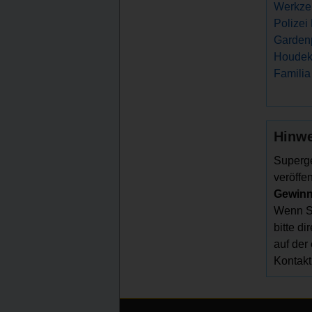
Werkzeu
Polizei
Gardenp
Houdek
Familia
Hinwe
Superge
veröffen
Gewinns
Wenn Si
bitte d
auf der
Kontakt