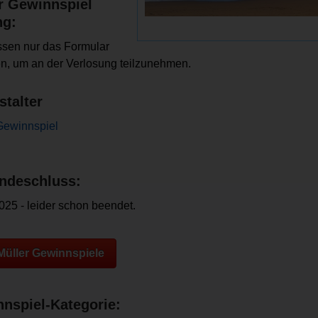
r Gewinnspiel
ng:
sen nur das Formular
en, um an der Verlosung teilzunehmen.
stalter
Gewinnspiel
ndeschluss:
025 - leider schon beendet.
 Müller Gewinnspiele
nspiel-Kategorie: